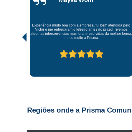
Gonçalves
Tive uma experiência incrível com a Prisma Comunicação
Visual. Desde o atendimento até a entrega final, tudo foi
dida pelo
realizado com muito profissionalismo e atenção aos detalhes.
 Tivemos
As soluções criativas e os materiais utilizados são de altíssim
hor forma,
qualidade. Recomendo para quem busca fachadas, letras
caixas e comunicação visual com impacto e sofisticação.
Parabéns à equipe pelo ótimo trabalho!
Regiões onde a Prisma Comunic