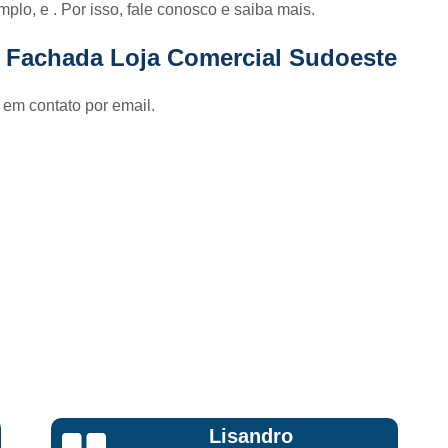
Fornecedor de Fachada de Loja Pla
mplo, e . Por isso, fale conosco e saiba mais.
Fornecedor de Fachada em Letra Ca
e Fachada Loja Comercial Sudoeste
Fornecedor de Fachada Letra Caixa I
 em contato por email.
Fornecedor de Fachada Loja Acrílico
Fornecedor de Fachada para Loja
Fornecedor de Letreiro Acrílico
Fornecedor de Letreiro Acrílico Ilumin
Fornecedor de Letreiro de Acrílico com Led
Fornecedor de Letreiro de Loja em Acrí
Fornecedor de Letreiro em Acrílico com Le
Fornecedor de Letreiro Luminoso Acríli
Fornecedor de Letreiro de Fachada de Loja
Fornecedor de Letreiro Fachada
Bruna Eduarda