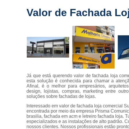
Fornecedo
Valor de Fachada Lo
de letreiros
para
fachadas
Impressõe
digitais
Letras caix
Letreiros d
acrílico
Letreiros pa
Já que está querendo valor de fachada loja com
fachadas
esta solução é conhecida para chamar a atençã
Afinal, é o melhor para empresários, arquiteto
design, lojistas, compras, marketing entre out
soluções sobre fachadas de lojas.
Interessado em valor de fachada loja comercia
encontrada por meio da empresa Prisma Comunica
brasilia, fachada em acm e letreiro fachada loja. T
especializados e as instalações de alto padrão.
nossos clientes. Nossos profissionais estão pron