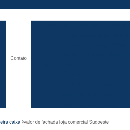
ão
Comunicação Visual Brasilia
Comunicaç
Comunicação Visual em Brasili
e
Empresa Comunicação Visual
e
Empresa de Comunicação Visual em B
Contato
de
Loja de Comunicação Visual
Placa de
a
Empresa de Fachada com Letra C
e
Empresa de Fachada de Loja em Ac
Empresa de Fachada em Acm
r
s
Empresa de Fachada em Lona
Emp
Empresa de Fachada Loja
r
etra caixa
valor de fachada loja comercial Sudoeste
Empresa de Fachada Loja Comerci