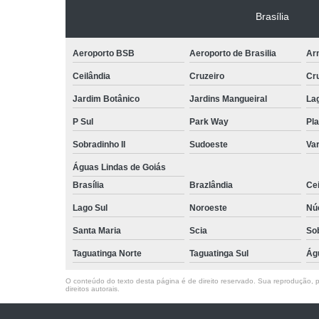
Brasília
Aeroporto BSB
Aeroporto de Brasilia
Arn
Ceilândia
Cruzeiro
Cr
Jardim Botânico
Jardins Mangueiral
La
P Sul
Park Way
Pla
Sobradinho II
Sudoeste
Var
Águas Lindas de Goiás
Brasília
Brazlândia
Cei
Lago Sul
Noroeste
Nú
Santa Maria
Scia
So
Taguatinga Norte
Taguatinga Sul
Ág
O conteúdo do texto desta página é de direito reservado. Sua reprodução, pa
direitos autorais
.