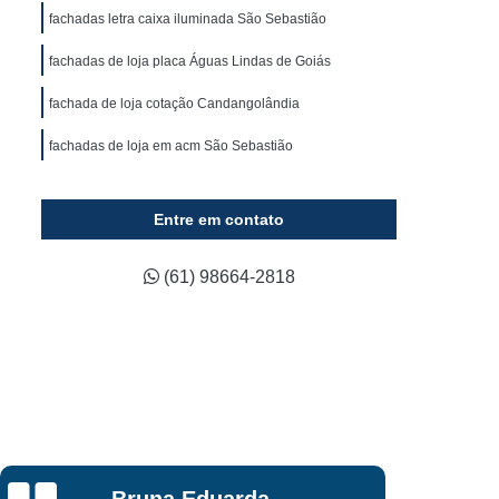
ca
Fornecedor de Fachada em Acm
fachadas letra caixa iluminada São Sebastião
ixa
Fornecedor de Fachada em Lona
fachadas de loja placa Águas Lindas de Goiás
luminada
Fornecedor de Fachada Loja
fachada de loja cotação Candangolândia
Fornecedor de Fachada Loja Comercial
fachadas de loja em acm São Sebastião
Fornecedor de Letreiro 3d Acrílico
Fornecedor de Letreiro Acrílico Caixa
Entre em contato
ado
Fornecedor de Letreiro de Acrílico
Fornecedor de Letreiro de Logo em Acrílico
(61) 98664-2818
lico
Fornecedor de Letreiro em Acrílico
d
Fornecedor de Letreiro Letra em Acrílico
co
Fornecedor de Letreiro de Fachada
Fornecedor de Letreiro de Led para Fachada
Fornecedor de Letreiro Fachada Loja
Rafael Araujo