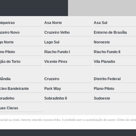
Letreiro de Acrílico com Led
Letreiro de 
Letreiro em Acrílico
Letreiro em Acr
iqueiras
Asa Norte
Asa Sul
Letreiro Luminoso Acrílico
Letreiro 
uzeiro Novo
Cruzeiro Velho
Entorno de Brasília
Letreiro de Led para Fachada
Let
go Norte
Lago Sul
Noroeste
Letreiro Iluminado Fachada
Letreiro 
no Piloto
Riacho Fundo I
Riacho Fundo II
Letreiro Luminoso para Fachada
jão do Torto
Vicente Pires
Vila Planalto
Letreiro para Fachada
lândia
Cruzeiro
Distrito Federal
cleo Bandeirante
Park Way
Plano Piloto
bradinho
Sobradinho ll
Sudoeste
uas Claras
rcial ou total, mesmo citando nossos links, é proibida sem a autorização do autor. Crime de viol