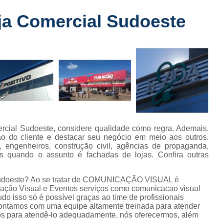
Fabricante de Letreiro de Led Fachada
r
ja Comercial Sudoeste
Fabricante de Letre
Fabricante de Letreiro 
s
Fabricante de Letreiro Iluminado Fachad
Fabricante de Letreiro Led Loja Fachada
a
Fabricante de Letreiro Luminoso Fachada
e
Fabricante de Letreiro L
ra
Fabricante de Letreiro para Fachada de S
ercial Sudoeste, considere qualidade como regra. Ademais,
o do cliente e destacar seu negócio em meio aos outros.
Fachada de Loja
Fachada de L
s, engenheiros, construção civil, agências de propaganda,
ros quando o assunto é fachadas de lojas. Confira outras
Fachada em Acm
Fachada em
Fachada Letra Caixa Iluminada
l Sudoeste? Ao se tratar de COMUNICAÇÃO VISUAL é
ção Visual e Eventos serviços como comunicacao visual
Fachada Loja Comercial
Fachada para L
udo isso só é possível graças ao time de profissionais
 Contamos com uma equipe altamente treinada para atender
Fornecedor de Fachada de Loja
F
tos para atendê-lo adequadamente, nós oferecermos, além