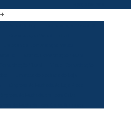
(61) 98664-2818
ão Visual de Loja
Comunicação Visual Df
a
Comunicação Visual Fachada
Empresa de Comunicação Visual
rasilia
Grafica Comunicação Visual
 Comunicação Visual
Visual Comunicação
aixa
Empresa de Fachada de Loja
m
Empresa de Fachada de Loja Placa
Empresa de Fachada em Letra Caixa
resa de Fachada Letra Caixa Iluminada
Empresa de Fachada Loja Acrílico
al
Empresa de Fachada para Loja