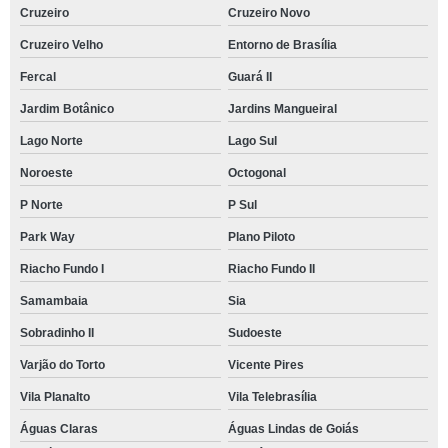
Cruzeiro
Cruzeiro Novo
Cruzeiro Velho
Entorno de Brasília
Fercal
Guará II
Jardim Botânico
Jardins Mangueiral
Lago Norte
Lago Sul
Noroeste
Octogonal
P Norte
P Sul
Park Way
Plano Piloto
Riacho Fundo I
Riacho Fundo II
Samambaia
Sia
Sobradinho II
Sudoeste
Varjão do Torto
Vicente Pires
Vila Planalto
Vila Telebrasília
Águas Claras
Águas Lindas de Goiás