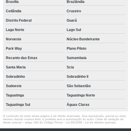
Brasília
Brazlândia
Ceilândia
Cruzeiro
Distrito Federal
Guará
Lago Norte
Lago Sul
Noroeste
Núcleo Bandeirante
Park Way
Plano Piloto
Recanto das Emas
Samambaia
Santa Maria
Scia
Sobradinho
Sobradinho ll
Sudoeste
São Sebastião
Taguatinga
Taguatinga Norte
Taguatinga Sul
Águas Claras
O conteúdo do texto desta página é de direito reservado. Sua reprodução, parcial ou total,
mesmo citando nossos links, é proibida sem a autorização do autor. Crime de violação de
direito autoral – artigo 184 do Código Penal –
Lei 9610/98 - Lei de direitos autorais
.