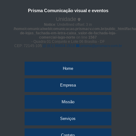
Prisma Comunicação visual e eventos
Unidade
Notice
: Undefined offset: 3 in
/home/comunica/web/comunicacao.prismacv.com.br/public_html/facha
de-lojas_fachada-em-letra-caixa_valor-de-fachada-loja-
comercial-lago-norte
on line
1567
- Quadra 01 Conjunto e Lote 06 Brasília - DF
CEP: 72145-105
(61) 98664-2818
prisma@prismacv.com.br
Home
Empresa
Missão
Serviços
Contato