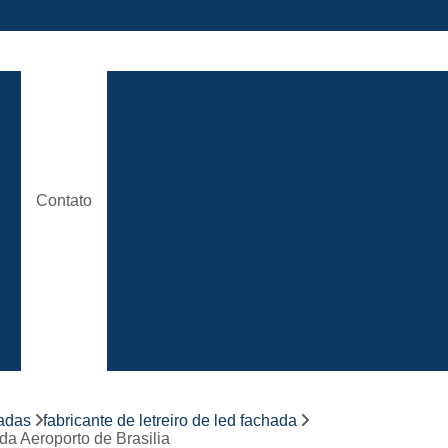
ão
Comunicação Visual Brasilia
Comunicaç
Comunicação Visual em Brasili
e
Empresa Comunicação Visual
e
Empresa de Comunicação Visual em B
Contato
de
Loja de Comunicação Visual
Placa de
a
Empresa de Fachada com Letra C
e
Empresa de Fachada de Loja em Ac
Empresa de Fachada em Acm
r
s
Empresa de Fachada em Lona
Emp
Empresa de Fachada Loja
r
hadas
fabricante de letreiro de led fachada
Empresa de Fachada Loja Comerci
ada Aeroporto de Brasilia