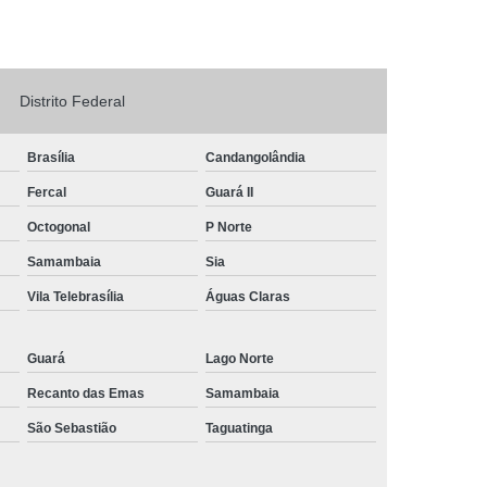
Logo em Acrílico
Letreiro de Loja em Acrílico
ílico com Led
Letreiro Letra em Acrílico
Distrito Federal
de Fachada
Letreiro de Fachada de Loja
reiro Fachada
Letreiro Fachada Loja
Brasília
Candangolândia
Loja Fachada
Letreiro Luminoso Fachada
Fercal
Guará II
Letreiro Luminoso para Fachada de Loja
Octogonal
P Norte
Letreiro para Fachada de Loja
Samambaia
Sia
Vila Telebrasília
Águas Claras
Guará
Lago Norte
Recanto das Emas
Samambaia
São Sebastião
Taguatinga