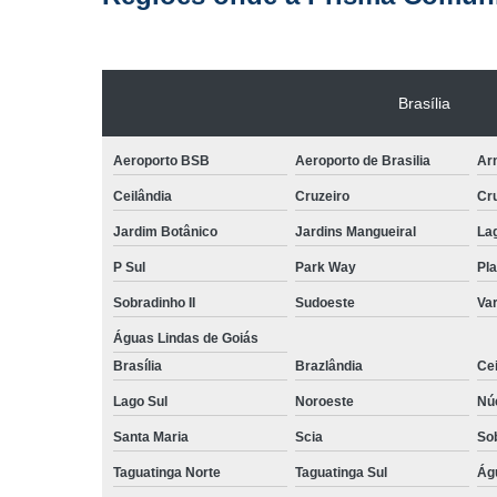
Brasília
Aeroporto BSB
Aeroporto de Brasilia
Arn
Ceilândia
Cruzeiro
Cr
Jardim Botânico
Jardins Mangueiral
La
P Sul
Park Way
Pla
Sobradinho II
Sudoeste
Var
Águas Lindas de Goiás
Brasília
Brazlândia
Cei
Lago Sul
Noroeste
Nú
Santa Maria
Scia
So
Taguatinga Norte
Taguatinga Sul
Ág