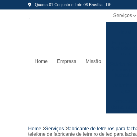
- Quadra 01 Conjunto e Lote 06 Brasília - DF
Serviços
Comunicaç
visual
Empresa d
fachadas d
lojas
Home
Empresa
Missão
Fabricante 
letreiros par
fachadas
Fachadas d
lojas
Fornecedo
de fachada
de lojas
Fornecedo
de letreiros
Home
Serviços
fabricante de letreiros para fac
de acrílico
telefone de fabricante de letreiro de led para fach