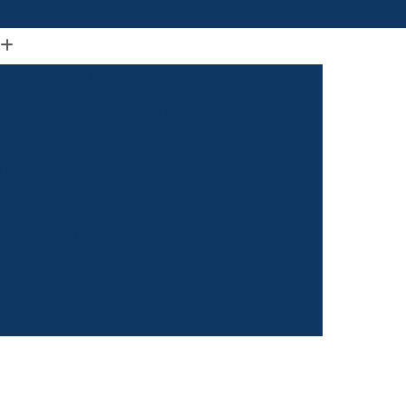
(61) 98664-2818
ão Visual de Loja
Comunicação Visual Df
a
Comunicação Visual Fachada
Empresa de Comunicação Visual
rasilia
Grafica Comunicação Visual
 Comunicação Visual
Visual Comunicação
aixa
Empresa de Fachada de Loja
m
Empresa de Fachada de Loja Placa
Empresa de Fachada em Letra Caixa
resa de Fachada Letra Caixa Iluminada
Empresa de Fachada Loja Acrílico
al
Empresa de Fachada para Loja