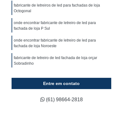
ca
Fornecedor de Fachada em Acm
fabricante de letreiros de led para fachadas de loja
Octogonal
ixa
Fornecedor de Fachada em Lona
onde encontrar fabricante de letreiro de led para
luminada
Fornecedor de Fachada Loja
fachada de loja P Sul
Fornecedor de Fachada Loja Comercial
onde encontrar fabricante de letreiro de led para
Fornecedor de Letreiro 3d Acrílico
fachada de loja Noroeste
Fornecedor de Letreiro Acrílico Caixa
fabricante de letreiro de led fachada de loja orçar
Sobradinho
ado
Fornecedor de Letreiro de Acrílico
onde encontrar fabricante de letreiro led loja fachada
Fornecedor de Letreiro de Logo em Acrílico
Riacho Fundo I
Entre em contato
lico
Fornecedor de Letreiro em Acrílico
telefone de fabricante de letreiro led loja fachada
d
Fornecedor de Letreiro Letra em Acrílico
Sudoeste
(61) 98664-2818
co
Fornecedor de Letreiro de Fachada
fabricante de letreiros luminosos fachadas Lago Sul
Fornecedor de Letreiro de Led para Fachada
Fornecedor de Letreiro Fachada Loja