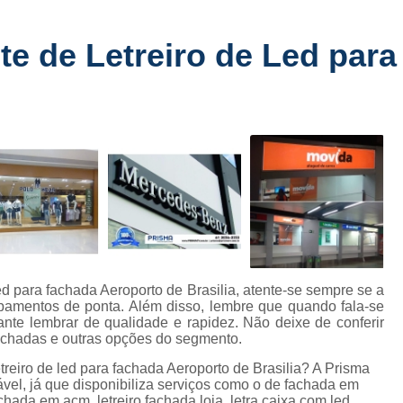
Fabricante de Letreiro de Led Fachada
r
Fabricante de Letre
te de Letreiro de Led par
Fabricante de Letreiro 
s
Fabricante de Letreiro Iluminado Fachad
Fabricante de Letreiro Led Loja Fachada
a
Fabricante de Letreiro Luminoso Fachada
e
Fabricante de Letreiro L
ra
Fabricante de Letreiro para Fachada de S
Fachada de Loja
Fachada de L
Fachada em Acm
Fachada em
led para fachada Aeroporto de Brasilia, atente-se sempre se a
amentos de ponta. Além disso, lembre que quando fala-se
Fachada Letra Caixa Iluminada
tante lembrar de qualidade e rapidez. Não deixe de conferir
 fachadas e outras opções do segmento.
Fachada Loja Comercial
Fachada para L
treiro de led para fachada Aeroporto de Brasilia? A Prisma
Fornecedor de Fachada de Loja
F
el, já que disponibiliza serviços como o de fachada em
chada em acm, letreiro fachada loja, letra caixa com led,