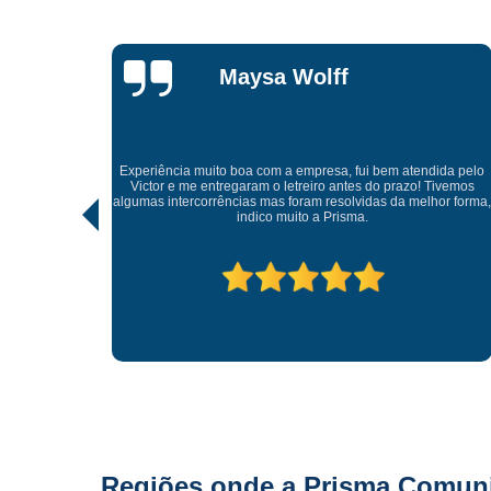
Lisandro
Gonçalves
Tive uma experiência incrível com a Prisma Comunicação
Visual. Desde o atendimento até a entrega final, tudo foi
dida pelo
realizado com muito profissionalismo e atenção aos detalhes.
Tivemos
As soluções criativas e os materiais utilizados são de altíssima
hor forma,
qualidade. Recomendo para quem busca fachadas, letras
caixas e comunicação visual com impacto e sofisticação.
Parabéns à equipe pelo ótimo trabalho!
Regiões onde a Prisma Comunic