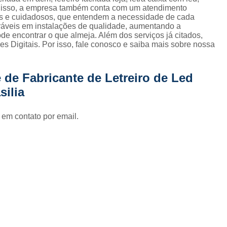
Fornecedor de Fachada de Loja Pla
m disso, a empresa também conta com um atendimento
dos e cuidadosos, que entendem a necessidade de cada
Fornecedor de Fachada em Letra Ca
eráveis em instalações de qualidade, aumentando a
de encontrar o que almeja. Além dos serviços já citados,
Fornecedor de Fachada Letra Caixa I
 Digitais. Por isso, fale conosco e saiba mais sobre nossa
Fornecedor de Fachada Loja Acrílico
Fornecedor de Fachada para Loja
 de Fabricante de Letreiro de Led
silia
Fornecedor de Letreiro Acrílico
Fornecedor de Letreiro Acrílico Ilumin
 em contato por email.
Fornecedor de Letreiro de Acrílico com Led
Fornecedor de Letreiro de Loja em Acrí
Fornecedor de Letreiro em Acrílico com Le
Fornecedor de Letreiro Luminoso Acríli
Fornecedor de Letreiro de Fachada de Loja
Fornecedor de Letreiro Fachada