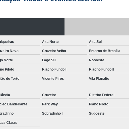
Letreiro de Acrílico com Led
Letreiro de 
Letreiro em Acrílico
Letreiro em Acr
Letreiro Luminoso Acrílico
Letreiro 
Letreiro de Led para Fachada
Let
iqueiras
Asa Norte
Asa Sul
Letreiro Iluminado Fachada
Letreiro 
uzeiro Novo
Cruzeiro Velho
Entorno de Brasília
Letreiro Luminoso para Fachada
go Norte
Lago Sul
Noroeste
Letreiro para Fachada
no Piloto
Riacho Fundo I
Riacho Fundo II
jão do Torto
Vicente Pires
Vila Planalto
lândia
Cruzeiro
Distrito Federal
cleo Bandeirante
Park Way
Plano Piloto
bradinho
Sobradinho ll
Sudoeste
uas Claras