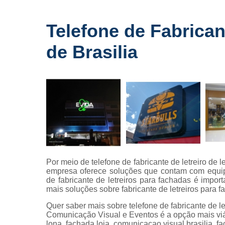
Fornecedo
de letreiros
Telefone de Fabrican
para
fachadas
de Brasilia
Impressõe
digitais
Letras caix
Letreiros d
acrílico
Letreiros pa
fachadas
Por meio de telefone de fabricante de letreiro de 
empresa oferece soluções que contam com equip
de fabricante de letreiros para fachadas é impor
mais soluções sobre fabricante de letreiros para
Quer saber mais sobre telefone de fabricante de le
Comunicação Visual e Eventos é a opção mais viáv
lona, fachada loja, comunicacao visual brasilia, fa