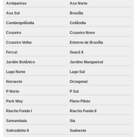
Arniqueiras
Asa Norte
Asa Sul
Brasília
Candangolândia
Ceilândia
Cruzeiro
Cruzeiro Novo
Cruzeiro Velho
Entorno de Brasília
Fercal
Guará II
Jardim Botânico
Jardins Mangueiral
Lago Norte
Lago Sul
Noroeste
Octogonal
P Norte
P Sul
Park Way
Plano Piloto
Riacho Fundo I
Riacho Fundo II
Samambaia
Sia
Sobradinho II
Sudoeste