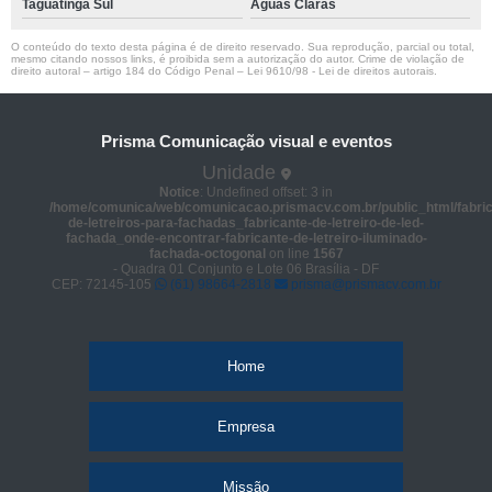
Taguatinga Sul
Águas Claras
O conteúdo do texto desta página é de direito reservado. Sua reprodução, parcial ou total,
mesmo citando nossos links, é proibida sem a autorização do autor. Crime de violação de
direito autoral – artigo 184 do Código Penal –
Lei 9610/98 - Lei de direitos autorais
.
Prisma Comunicação visual e eventos
Unidade
Notice
: Undefined offset: 3 in
/home/comunica/web/comunicacao.prismacv.com.br/public_html/fabric
de-letreiros-para-fachadas_fabricante-de-letreiro-de-led-
fachada_onde-encontrar-fabricante-de-letreiro-iluminado-
fachada-octogonal
on line
1567
- Quadra 01 Conjunto e Lote 06 Brasília - DF
CEP: 72145-105
(61) 98664-2818
prisma@prismacv.com.br
Home
Empresa
Missão