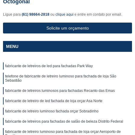
Octogonal
Ligue para
(61) 98664-2818
ou
clique aqui
e entre em contato por email.
Solicite um orçamento
MENU
fabricante de letreiros de led para fachadas Park Way
telefone de fabricante de letreiro luminoso para fachada de loja São
Sebastião
fabricante de letreiros luminosos para fachadas Recanto das Emas
fabricante de letreiro de led fachada de loja orçar Asa Norte
fabricante de letreiro luminoso fachada orçar Sobradinho
fabricante de letreiros para fachadas de salão de beleza Distrito Federal
fabricante de letreiro luminoso para fachada de loja orçar Aeroporto de