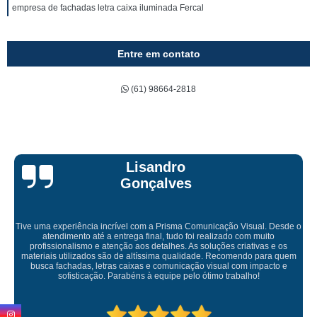
empresa de fachadas letra caixa iluminada Fercal
Entre em contato
(61) 98664-2818
Lisandro
Gonçalves
 experiência incrível com a Prisma Comunicação Visual. Desde o
tendimento até a entrega final, tudo foi realizado com muito
ssionalismo e atenção aos detalhes. As soluções criativas e os
Empr
is utilizados são de altíssima qualidade. Recomendo para quem
a fachadas, letras caixas e comunicação visual com impacto e
sofisticação. Parabéns à equipe pelo ótimo trabalho!