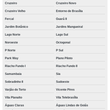
Cruzeiro
Cruzeiro Novo
Cruzeiro Velho
Entorno de Brasília
Fercal
Guará II
Jardim Botânico
Jardins Mangueiral
Lago Norte
Lago Sul
Noroeste
Octogonal
P Norte
P Sul
Park Way
Plano Piloto
Riacho Fundo I
Riacho Fundo II
Samambaia
Sia
Sobradinho II
Sudoeste
Varjão do Torto
Vicente Pires
Vila Planalto
Vila Telebrasília
Águas Claras
Águas Lindas de Goiás