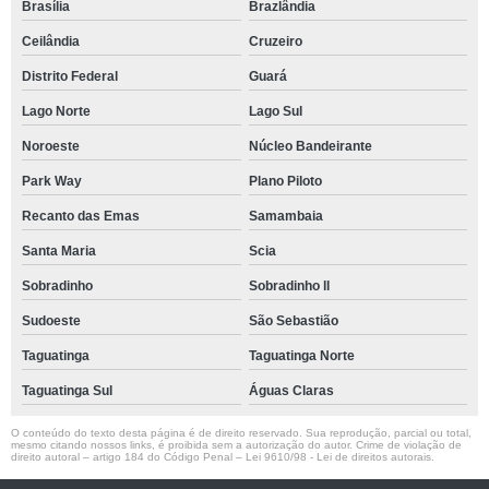
Brasília
Brazlândia
Ceilândia
Cruzeiro
Distrito Federal
Guará
Lago Norte
Lago Sul
Noroeste
Núcleo Bandeirante
Park Way
Plano Piloto
Recanto das Emas
Samambaia
Santa Maria
Scia
Sobradinho
Sobradinho ll
Sudoeste
São Sebastião
Taguatinga
Taguatinga Norte
Taguatinga Sul
Águas Claras
O conteúdo do texto desta página é de direito reservado. Sua reprodução, parcial ou total,
mesmo citando nossos links, é proibida sem a autorização do autor. Crime de violação de
direito autoral – artigo 184 do Código Penal –
Lei 9610/98 - Lei de direitos autorais
.