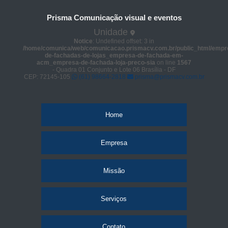
Prisma Comunicação visual e eventos
Unidade
Notice
: Undefined offset: 3 in
/home/comunica/web/comunicacao.prismacv.com.br/public_html/empr
de-fachadas-de-lojas_empresa-de-fachada-em-
acm_empresa-de-fachada-loja-preco-sia
on line
1567
- Quadra 01 Conjunto e Lote 06 Brasília - DF
CEP: 72145-105
(61) 98664-2818
prisma@prismacv.com.br
Home
Empresa
Missão
Serviços
Contato