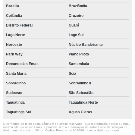
Brasília
Brazlândia
Ceilândia
Cruzeiro
Distrito Federal
Guará
Lago Norte
Lago Sul
Noroeste
Núcleo Bandeirante
Park Way
Plano Piloto
Recanto das Emas
Samambaia
Santa Maria
Scia
Sobradinho
Sobradinho ll
Sudoeste
São Sebastião
Taguatinga
Taguatinga Norte
Taguatinga Sul
Águas Claras
O conteúdo do texto desta página é de direito reservado. Sua reprodução, parcial ou total,
mesmo citando nossos links, é proibida sem a autorização do autor. Crime de violação de
direito autoral – artigo 184 do Código Penal –
Lei 9610/98 - Lei de direitos autorais
.