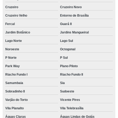
Cruzeiro
Cruzeiro Novo
Cruzeiro Velho
Entorno de Brasília
Fercal
Guará II
Jardim Botânico
Jardins Mangueiral
Lago Norte
Lago Sul
Noroeste
Octogonal
P Norte
P Sul
Park Way
Plano Piloto
Riacho Fundo I
Riacho Fundo II
Samambaia
Sia
Sobradinho II
Sudoeste
Varjão do Torto
Vicente Pires
Vila Planalto
Vila Telebrasília
Águas Claras
Águas Lindas de Goiás