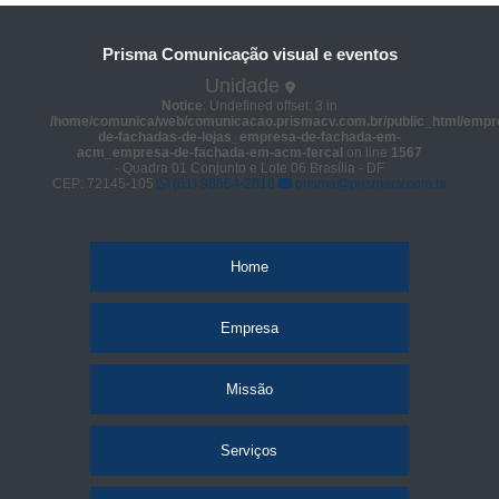
Prisma Comunicação visual e eventos
Unidade
Notice
: Undefined offset: 3 in
/home/comunica/web/comunicacao.prismacv.com.br/public_html/empr
de-fachadas-de-lojas_empresa-de-fachada-em-
acm_empresa-de-fachada-em-acm-fercal
on line
1567
- Quadra 01 Conjunto e Lote 06 Brasília - DF
CEP: 72145-105
(61) 98664-2818
prisma@prismacv.com.br
Home
Empresa
Missão
Serviços