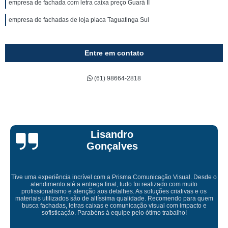
empresa de fachada com letra caixa preço Guará II
empresa de fachadas de loja placa Taguatinga Sul
Entre em contato
(61) 98664-2818
Bruna Eduarda
sual. Desde o
m muito
ativas e os
Empresa maravilhosa, entregue antes do prazo e a insta
do para quem
ficou perfeita, indico de olhos fechados
 impacto e
ho!