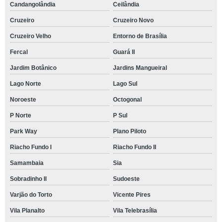
Candangolândia
Ceilândia
Cruzeiro
Cruzeiro Novo
Cruzeiro Velho
Entorno de Brasília
Fercal
Guará II
Jardim Botânico
Jardins Mangueiral
Lago Norte
Lago Sul
Noroeste
Octogonal
P Norte
P Sul
Park Way
Plano Piloto
Riacho Fundo I
Riacho Fundo II
Samambaia
Sia
Sobradinho II
Sudoeste
Varjão do Torto
Vicente Pires
Vila Planalto
Vila Telebrasília