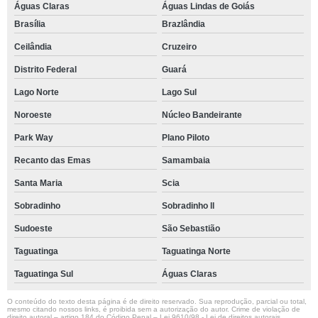
Águas Claras
Águas Lindas de Goiás
Brasília
Brazlândia
Ceilândia
Cruzeiro
Distrito Federal
Guará
Lago Norte
Lago Sul
Noroeste
Núcleo Bandeirante
Park Way
Plano Piloto
Recanto das Emas
Samambaia
Santa Maria
Scia
Sobradinho
Sobradinho ll
Sudoeste
São Sebastião
Taguatinga
Taguatinga Norte
Taguatinga Sul
Águas Claras
O conteúdo do texto desta página é de direito reservado. Sua reprodução, parcial ou total,
mesmo citando nossos links, é proibida sem a autorização do autor. Crime de violação de
direito autoral – artigo 184 do Código Penal –
Lei 9610/98 - Lei de direitos autorais
.