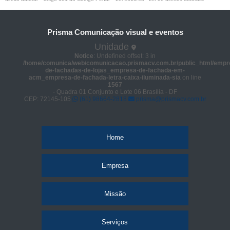
Prisma Comunicação visual e eventos
Unidade
Notice
: Undefined offset: 3 in
/home/comunica/web/comunicacao.prismacv.com.br/public_html/empr
de-fachadas-de-lojas_empresa-de-fachada-em-
acm_empresa-de-fachada-letra-caixa-iluminada-sia
on line
1567
- Quadra 01 Conjunto e Lote 06 Brasília - DF
CEP: 72145-105
(61) 98664-2818
prisma@prismacv.com.br
Home
Empresa
Missão
Serviços