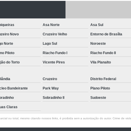
Letreiro de Acrílico com Led
Letreiro de 
Letreiro em Acrílico
Letreiro em Acr
iqueiras
Asa Norte
Asa Sul
Letreiro Luminoso Acrílico
Letreiro 
uzeiro Novo
Cruzeiro Velho
Entorno de Brasília
Letreiro de Led para Fachada
Let
go Norte
Lago Sul
Noroeste
Letreiro Iluminado Fachada
Letreiro 
no Piloto
Riacho Fundo I
Riacho Fundo II
Letreiro Luminoso para Fachada
jão do Torto
Vicente Pires
Vila Planalto
Letreiro para Fachada
lândia
Cruzeiro
Distrito Federal
cleo Bandeirante
Park Way
Plano Piloto
bradinho
Sobradinho ll
Sudoeste
uas Claras
rcial ou total, mesmo citando nossos links, é proibida sem a autorização do autor. Crime de viol