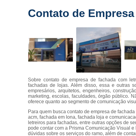
Fornecedo
Contato de Empresa
de letreiros
para
fachadas
Impressõe
digitais
Letras caix
Letreiros d
acrílico
Letreiros pa
Sobre contato de empresa de fachada com letra
fachadas
fachadas de lojas. Além disso, essa e outras 
empresários, arquitetos, engenheiros, construção
marketing, escolas, faculdades, órgão público. 
oferece quanto ao segmento de comunicação visu
Para quem busca contato de empresa de fachada 
acm, fachada em lona, fachada loja e comunicacao vi
letreiros para fachadas, entre outras opções 
pode contar com a Prisma Comunicação Visual e 
dúvidas sobre os serviços do ramo, além de contar