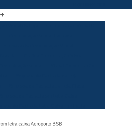
(61) 98664-2818
ão Visual de Loja
Comunicação Visual Df
a
Comunicação Visual Fachada
Empresa de Comunicação Visual
rasilia
Grafica Comunicação Visual
 Comunicação Visual
Visual Comunicação
aixa
Empresa de Fachada de Loja
m
Empresa de Fachada de Loja Placa
Empresa de Fachada em Letra Caixa
resa de Fachada Letra Caixa Iluminada
Empresa de Fachada Loja Acrílico
com letra caixa Aeroporto BSB
al
Empresa de Fachada para Loja