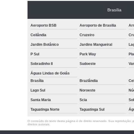
Brasília
Aeroporto BSB
Aeroporto de Brasilia
Arn
Ceilândia
Cruzeiro
Cr
Jardim Botânico
Jardins Mangueiral
La
P Sul
Park Way
Pla
Sobradinho II
Sudoeste
Var
Águas Lindas de Goiás
Brasília
Brazlândia
Cei
Lago Sul
Noroeste
Nú
Santa Maria
Scia
So
Taguatinga Norte
Taguatinga Sul
Ág
O conteúdo do texto desta página é de direito reservado. Sua reprodução, pa
direitos autorais
.