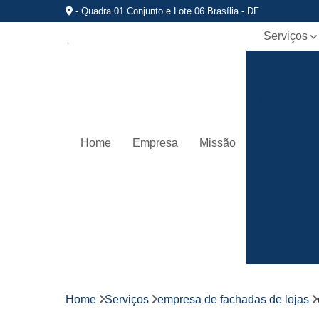
- Quadra 01 Conjunto e Lote 06 Brasília - DF
Serviços
Comunicaç
visual
Empresa d
fachadas d
lojas
Home
Empresa
Missão
Fabricante 
letreiros par
fachadas
Fachadas d
lojas
Fornecedo
de fachada
de lojas
Fornecedo
de letreiros
Home
Serviços
empresa de fachadas de lojas
de acrílico