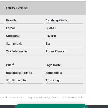
Logo em Acrílico
Letreiro de Loja em Acrílico
Distrito Federal
ílico com Led
Letreiro Letra em Acrílico
Brasília
Candangolândia
de Fachada
Letreiro de Fachada de Loja
Fercal
Guará II
reiro Fachada
Letreiro Fachada Loja
Octogonal
P Norte
Loja Fachada
Letreiro Luminoso Fachada
Samambaia
Sia
Letreiro Luminoso para Fachada de Loja
Vila Telebrasília
Águas Claras
Letreiro para Fachada de Loja
Guará
Lago Norte
Recanto das Emas
Samambaia
São Sebastião
Taguatinga
ação de direito autoral – artigo 184 do Código Penal –
Lei 9610/98 - Lei de