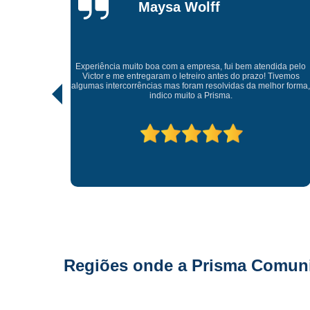
Gonçalves
Tive uma experiência incrível com a Prisma Comunicação
Visual. Desde o atendimento até a entrega final, tudo foi
ida pelo
realizado com muito profissionalismo e atenção aos detalhes.
Tivemos
As soluções criativas e os materiais utilizados são de altíssima
hor forma,
qualidade. Recomendo para quem busca fachadas, letras
caixas e comunicação visual com impacto e sofisticação.
Parabéns à equipe pelo ótimo trabalho!
Regiões onde a Prisma Comunic