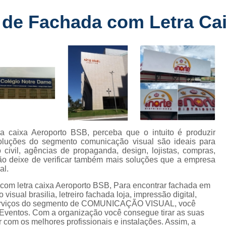
Fabricante de Letreiro de Led Fachada
r
 de Fachada com Letra Ca
Fabricante de Letre
Fabricante de Letreiro 
s
Fabricante de Letreiro Iluminado Fachad
Fabricante de Letreiro Led Loja Fachada
a
Fabricante de Letreiro Luminoso Fachada
e
Fabricante de Letreiro L
ra
Fabricante de Letreiro para Fachada de S
 caixa Aeroporto BSB, perceba que o intuito é produzir
soluções do segmento comunicação visual são ideais para
Fachada de Loja
Fachada de L
 civil, agências de propaganda, design, lojistas, compras,
Não deixe de verificar também mais soluções que a empresa
Fachada em Acm
Fachada em
al.
Fachada Letra Caixa Iluminada
com letra caixa Aeroporto BSB, Para encontrar fachada em
sual brasilia, letreiro fachada loja, impressão digital,
Fachada Loja Comercial
Fachada para L
de serviços do segmento de COMUNICAÇÃO VISUAL, você
Eventos. Com a organização você consegue tirar as suas
Fornecedor de Fachada de Loja
F
 com os melhores profissionais e instalações. Assim, a