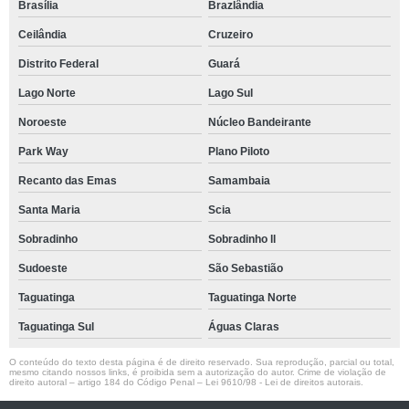
Brasília
Brazlândia
Ceilândia
Cruzeiro
Distrito Federal
Guará
Lago Norte
Lago Sul
Noroeste
Núcleo Bandeirante
Park Way
Plano Piloto
Recanto das Emas
Samambaia
Santa Maria
Scia
Sobradinho
Sobradinho ll
Sudoeste
São Sebastião
Taguatinga
Taguatinga Norte
Taguatinga Sul
Águas Claras
O conteúdo do texto desta página é de direito reservado. Sua reprodução, parcial ou total,
mesmo citando nossos links, é proibida sem a autorização do autor. Crime de violação de
direito autoral – artigo 184 do Código Penal –
Lei 9610/98 - Lei de direitos autorais
.