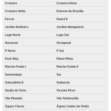
Cruzeiro
Cruzeiro Novo
Cruzeiro Velho
Entorno de Brasília
Fercal
Guará II
Jardim Botânico
Jardins Mangueiral
Lago Norte
Lago Sul
Noroeste
Octogonal
P Norte
P Sul
Park Way
Plano Piloto
Riacho Fundo I
Riacho Fundo II
Samambaia
Sia
Sobradinho II
Sudoeste
Varjão do Torto
Vicente Pires
Vila Planalto
Vila Telebrasília
Águas Claras
Águas Lindas de Goiás