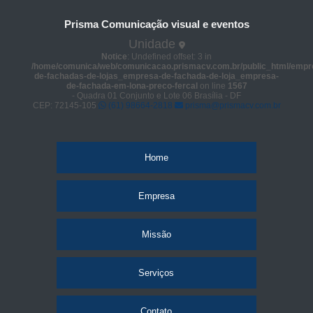
Prisma Comunicação visual e eventos
Unidade
Notice
: Undefined offset: 3 in
/home/comunica/web/comunicacao.prismacv.com.br/public_html/empr
de-fachadas-de-lojas_empresa-de-fachada-de-loja_empresa-
de-fachada-em-lona-preco-fercal
on line
1567
- Quadra 01 Conjunto e Lote 06 Brasília - DF
CEP: 72145-105
(61) 98664-2818
prisma@prismacv.com.br
Home
Empresa
Missão
Serviços
Contato