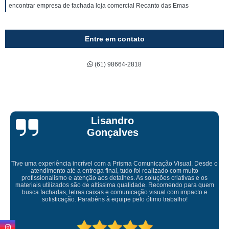
encontrar empresa de fachada loja comercial Recanto das Emas
Entre em contato
(61) 98664-2818
Bruna Eduard
s
a Comunicação Visual. Desde o
 foi realizado com muito
 As soluções criativas e os
Empresa maravilhosa, entregue antes do
alidade. Recomendo para quem
ficou perfeita, indico de
ação visual com impacto e
elo ótimo trabalho!