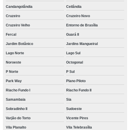
Candangolândia
Ceilândia
Cruzeiro
Cruzeiro Novo
Cruzeiro Velho
Entorno de Brasília
Fercal
Guará II
Jardim Botânico
Jardins Mangueiral
Lago Norte
Lago Sul
Noroeste
Octogonal
P Norte
P Sul
Park Way
Plano Piloto
Riacho Fundo I
Riacho Fundo II
Samambaia
Sia
Sobradinho II
Sudoeste
Varjão do Torto
Vicente Pires
Vila Planalto
Vila Telebrasília