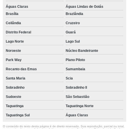
Águas Claras
Águas Lindas de Goiás
Brasília
Brazlândia
Ceilândia
Cruzeiro
Distrito Federal
Guará
Lago Norte
Lago Sul
Noroeste
Núcleo Bandeirante
Park Way
Plano Piloto
Recanto das Emas
Samambaia
Santa Maria
Scia
Sobradinho
Sobradinho ll
Sudoeste
São Sebastião
Taguatinga
Taguatinga Norte
Taguatinga Sul
Águas Claras
O conteúdo do texto desta página é de direito reservado. Sua reprodução, parcial ou total,