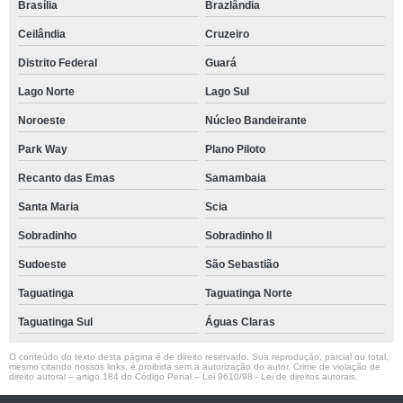
Brasília
Brazlândia
Ceilândia
Cruzeiro
Distrito Federal
Guará
Lago Norte
Lago Sul
Noroeste
Núcleo Bandeirante
Park Way
Plano Piloto
Recanto das Emas
Samambaia
Santa Maria
Scia
Sobradinho
Sobradinho ll
Sudoeste
São Sebastião
Taguatinga
Taguatinga Norte
Taguatinga Sul
Águas Claras
O conteúdo do texto desta página é de direito reservado. Sua reprodução, parcial ou total,
mesmo citando nossos links, é proibida sem a autorização do autor. Crime de violação de
direito autoral – artigo 184 do Código Penal –
Lei 9610/98 - Lei de direitos autorais
.