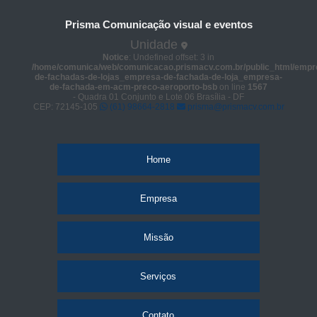
Prisma Comunicação visual e eventos
Unidade
Notice
: Undefined offset: 3 in
/home/comunica/web/comunicacao.prismacv.com.br/public_html/empr
de-fachadas-de-lojas_empresa-de-fachada-de-loja_empresa-
de-fachada-em-acm-preco-aeroporto-bsb
on line
1567
- Quadra 01 Conjunto e Lote 06 Brasília - DF
CEP: 72145-105
(61) 98664-2818
prisma@prismacv.com.br
Home
Empresa
Missão
Serviços
Contato