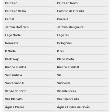
Cruzeiro
Cruzeiro Novo
Cruzeiro Velho
Entorno de Brasília
Fercal
Guará II
Jardim Botânico
Jardins Mangueiral
Lago Norte
Lago Sul
Noroeste
Octogonal
P Norte
P Sul
Park Way
Plano Piloto
Riacho Fundo I
Riacho Fundo II
Samambaia
Sia
Sobradinho II
Sudoeste
Varjão do Torto
Vicente Pires
Vila Planalto
Vila Telebrasília
Águas Claras
Águas Lindas de Goiás