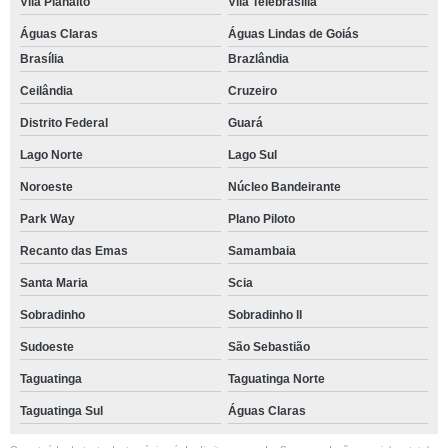
Vila Planalto
Vila Telebrasília
Águas Claras
Águas Lindas de Goiás
Brasília
Brazlândia
Ceilândia
Cruzeiro
Distrito Federal
Guará
Lago Norte
Lago Sul
Noroeste
Núcleo Bandeirante
Park Way
Plano Piloto
Recanto das Emas
Samambaia
Santa Maria
Scia
Sobradinho
Sobradinho ll
Sudoeste
São Sebastião
Taguatinga
Taguatinga Norte
Taguatinga Sul
Águas Claras