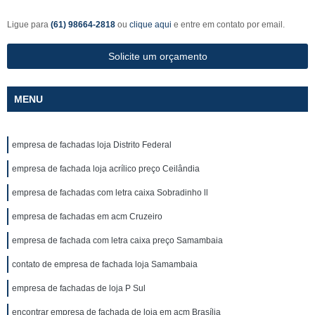
Ligue para
(61) 98664-2818
ou
clique aqui
e entre em contato por email.
Solicite um orçamento
MENU
empresa de fachadas loja Distrito Federal
empresa de fachada loja acrílico preço Ceilândia
empresa de fachadas com letra caixa Sobradinho ll
empresa de fachadas em acm Cruzeiro
empresa de fachada com letra caixa preço Samambaia
contato de empresa de fachada loja Samambaia
empresa de fachadas de loja P Sul
encontrar empresa de fachada de loja em acm Brasília