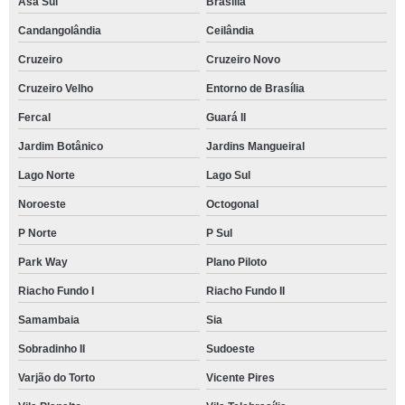
Asa Sul
Brasília
Candangolândia
Ceilândia
Cruzeiro
Cruzeiro Novo
Cruzeiro Velho
Entorno de Brasília
Fercal
Guará II
Jardim Botânico
Jardins Mangueiral
Lago Norte
Lago Sul
Noroeste
Octogonal
P Norte
P Sul
Park Way
Plano Piloto
Riacho Fundo I
Riacho Fundo II
Samambaia
Sia
Sobradinho II
Sudoeste
Varjão do Torto
Vicente Pires