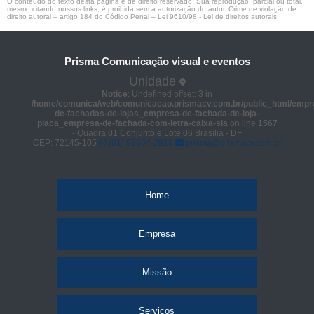
O conteúdo do texto desta página é de direito reservado. Sua reprodução, parcial ou total,
mesmo citando nossos links, é proibida sem a autorização do autor. Crime de violação de
direito autoral – artigo 184 do Código Penal –
Lei 9610/98 - Lei de direitos autorais
.
Prisma Comunicação visual e eventos
Unidade
Notice
: Undefined offset: 3 in
/home/comunica/web/comunicacao.prismacv.com.br/public_html/empr
de-fachadas-de-lojas_empresa-de-fachada-de-loja-
placa_empresa-de-fachada-com-letra-caixa-sia
on line
1567
- Quadra 01 Conjunto e Lote 06 Brasília - DF
CEP: 72145-105
(61) 98664-2818
prisma@prismacv.com.br
Home
Empresa
Missão
Serviços