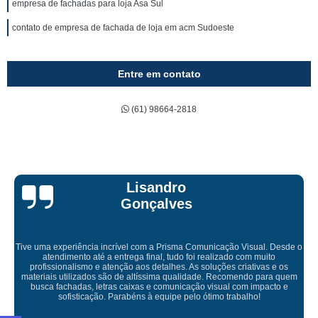
empresa de fachadas para loja Asa Sul
contato de empresa de fachada de loja em acm Sudoeste
Entre em contato
(61) 98664-2818
Bruna Eduarda
ação Visual. Desde o
izado com muito
ões criativas e os
Empresa maravilhosa, entregue antes do prazo e 
Recomendo para quem
ficou perfeita, indico de olhos fe
ual com impacto e
 trabalho!