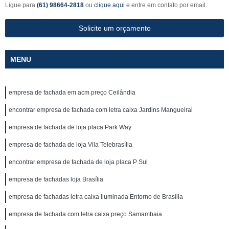
Ligue para
(61) 98664-2818
ou
clique aqui
e entre em contato por email.
Solicite um orçamento
MENU
empresa de fachada em acm preço Ceilândia
encontrar empresa de fachada com letra caixa Jardins Mangueiral
empresa de fachada de loja placa Park Way
empresa de fachada de loja Vila Telebrasília
encontrar empresa de fachada de loja placa P Sul
empresa de fachadas loja Brasília
empresa de fachadas letra caixa iluminada Entorno de Brasília
empresa de fachada com letra caixa preço Samambaia