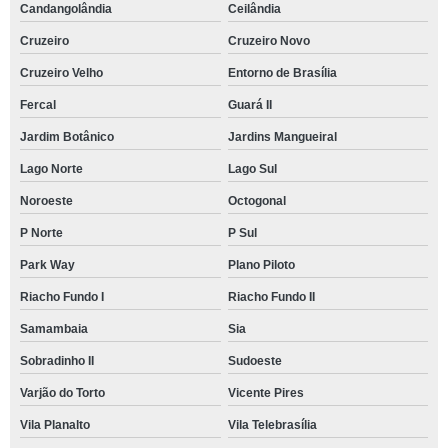
Candangolândia
Ceilândia
Cruzeiro
Cruzeiro Novo
Cruzeiro Velho
Entorno de Brasília
Fercal
Guará II
Jardim Botânico
Jardins Mangueiral
Lago Norte
Lago Sul
Noroeste
Octogonal
P Norte
P Sul
Park Way
Plano Piloto
Riacho Fundo I
Riacho Fundo II
Samambaia
Sia
Sobradinho II
Sudoeste
Varjão do Torto
Vicente Pires
Vila Planalto
Vila Telebrasília