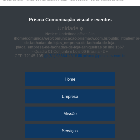
Prisma Comunicação visual e eventos
Unidade
Notice
: Undefined offset: 3 in
/home/comunica/web/comunicacao.prismacv.com.br/public_html/empr
de-fachadas-de-lojas_empresa-de-fachada-de-loja-
placa_empresa-de-fachadas-de-loja-arniqueiras
on line
1567
- Quadra 01 Conjunto e Lote 06 Brasília - DF
CEP: 72145-105
(61) 98664-2818
prisma@prismacv.com.br
Home
Empresa
Missão
Serviços