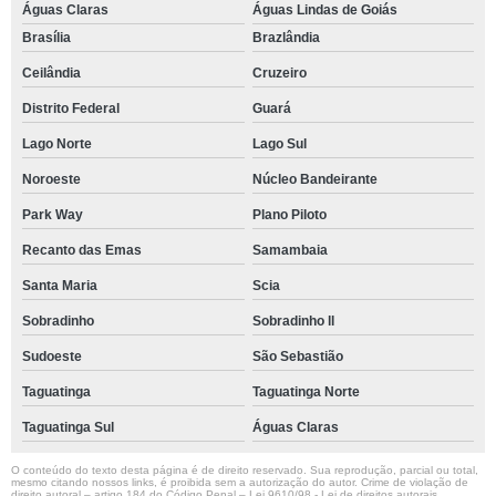
Águas Claras
Águas Lindas de Goiás
Brasília
Brazlândia
Ceilândia
Cruzeiro
Distrito Federal
Guará
Lago Norte
Lago Sul
Noroeste
Núcleo Bandeirante
Park Way
Plano Piloto
Recanto das Emas
Samambaia
Santa Maria
Scia
Sobradinho
Sobradinho ll
Sudoeste
São Sebastião
Taguatinga
Taguatinga Norte
Taguatinga Sul
Águas Claras
O conteúdo do texto desta página é de direito reservado. Sua reprodução, parcial ou total,
mesmo citando nossos links, é proibida sem a autorização do autor. Crime de violação de
direito autoral – artigo 184 do Código Penal –
Lei 9610/98 - Lei de direitos autorais
.