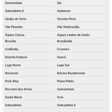
Samambaia
Sia
Sobradinho II
Sudoeste
Varjão do Torto
Vicente Pires
Vila Planalto
Vila Telebrasília
Águas Claras
Águas Lindas de Goiás
Brasília
Brazlândia
Ceilândia
Cruzeiro
Distrito Federal
Guará
Lago Norte
Lago Sul
Noroeste
Núcleo Bandeirante
Park Way
Plano Piloto
Recanto das Emas
Samambaia
Santa Maria
Scia
Sobradinho
Sobradinho ll