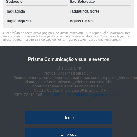
Sudoeste
São Sebastião
Taguatinga
Taguatinga Norte
Taguatinga Sul
Águas Claras
O conteúdo do texto desta página é de direito reservado. Sua reprodução, parcial ou total,
mesmo citando nossos links, é proibida sem a autorização do autor. Crime de violação de
direito autoral – artigo 184 do Código Penal –
Lei 9610/98 - Lei de direitos autorais
.
Prisma Comunicação visual e eventos
Unidade
Notice
: Undefined offset: 3 in
/home/comunica/web/comunicacao.prismacv.com.br/public_html/comu
visual_visual-comunicacao_telefone-empresa-de-
comunicacao-visual-cruzeiro
on line
1571
- Quadra 01 Conjunto e Lote 06 Brasília - DF
CEP: 72145-105
(61) 98664-2818
prisma@prismacv.com.br
Home
Empresa