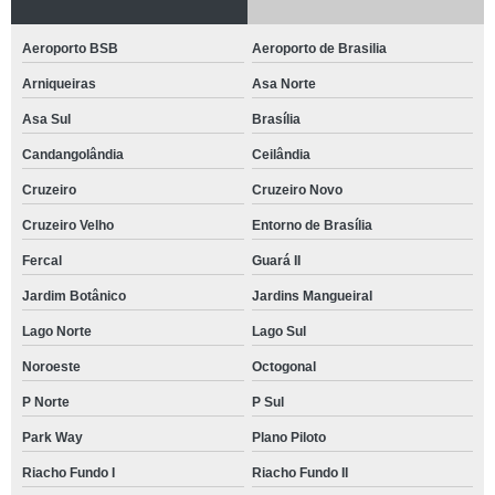
Aeroporto BSB
Aeroporto de Brasilia
Arniqueiras
Asa Norte
Asa Sul
Brasília
Candangolândia
Ceilândia
Cruzeiro
Cruzeiro Novo
Cruzeiro Velho
Entorno de Brasília
Fercal
Guará II
Jardim Botânico
Jardins Mangueiral
Lago Norte
Lago Sul
Noroeste
Octogonal
P Norte
P Sul
Park Way
Plano Piloto
Riacho Fundo I
Riacho Fundo II