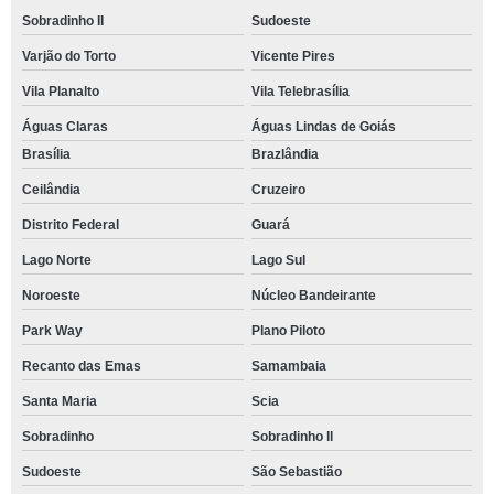
Sobradinho II
Sudoeste
Varjão do Torto
Vicente Pires
Vila Planalto
Vila Telebrasília
Águas Claras
Águas Lindas de Goiás
Brasília
Brazlândia
Ceilândia
Cruzeiro
Distrito Federal
Guará
Lago Norte
Lago Sul
Noroeste
Núcleo Bandeirante
Park Way
Plano Piloto
Recanto das Emas
Samambaia
Santa Maria
Scia
Sobradinho
Sobradinho ll
Sudoeste
São Sebastião