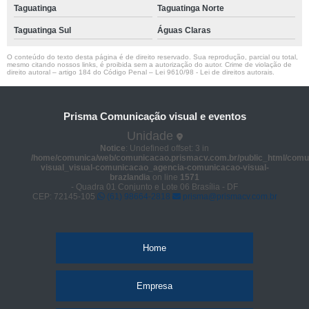
Taguatinga
Taguatinga Norte
Taguatinga Sul
Águas Claras
O conteúdo do texto desta página é de direito reservado. Sua reprodução, parcial ou total,
mesmo citando nossos links, é proibida sem a autorização do autor. Crime de violação de
direito autoral – artigo 184 do Código Penal –
Lei 9610/98 - Lei de direitos autorais
.
Prisma Comunicação visual e eventos
Unidade
Notice
: Undefined offset: 3 in
/home/comunica/web/comunicacao.prismacv.com.br/public_html/comu
visual_visual-comunicacao_agencia-comunicacao-visual-
brazlandia
on line
1571
- Quadra 01 Conjunto e Lote 06 Brasília - DF
CEP: 72145-105
(61) 98664-2818
prisma@prismacv.com.br
Home
Empresa