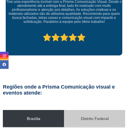
 Desde o
to
 e os
Empresa maravilhosa, entregue antes do prazo e a instalação
ra quem
ficou perfeita, indico de olhos fechados
cto e
Regiões onde a Prisma Comunicação visual e
eventos atende:
Brasília
Distrito Federal