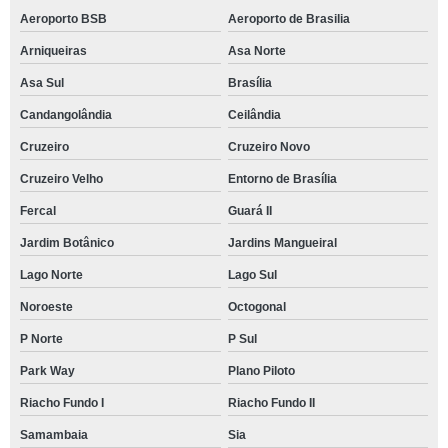
Aeroporto BSB
Aeroporto de Brasilia
Arniqueiras
Asa Norte
Asa Sul
Brasília
Candangolândia
Ceilândia
Cruzeiro
Cruzeiro Novo
Cruzeiro Velho
Entorno de Brasília
Fercal
Guará II
Jardim Botânico
Jardins Mangueiral
Lago Norte
Lago Sul
Noroeste
Octogonal
P Norte
P Sul
Park Way
Plano Piloto
Riacho Fundo I
Riacho Fundo II
Samambaia
Sia