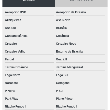
Aeroporto BSB
Aeroporto de Brasilia
Arniqueiras
Asa Norte
Asa Sul
Brasília
Candangolândia
Ceilândia
Cruzeiro
Cruzeiro Novo
Cruzeiro Velho
Entorno de Brasília
Fercal
Guará II
Jardim Botânico
Jardins Mangueiral
Lago Norte
Lago Sul
Noroeste
Octogonal
P Norte
P Sul
Park Way
Plano Piloto
Riacho Fundo I
Riacho Fundo II