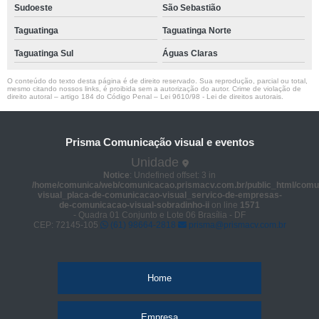
Sudoeste
São Sebastião
Taguatinga
Taguatinga Norte
Taguatinga Sul
Águas Claras
O conteúdo do texto desta página é de direito reservado. Sua reprodução, parcial ou total,
mesmo citando nossos links, é proibida sem a autorização do autor. Crime de violação de
direito autoral – artigo 184 do Código Penal –
Lei 9610/98 - Lei de direitos autorais
.
Prisma Comunicação visual e eventos
Unidade
Notice
: Undefined offset: 3 in
/home/comunica/web/comunicacao.prismacv.com.br/public_html/comu
visual_placa-de-comunicacao-visual_servico-de-empresas-
de-comunicacao-visual-sobradinho-ii
on line
1571
- Quadra 01 Conjunto e Lote 06 Brasília - DF
CEP: 72145-105
(61) 98664-2818
prisma@prismacv.com.br
Home
Empresa