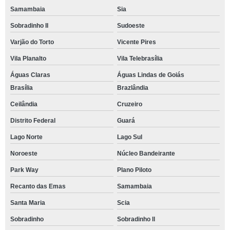
Samambaia
Sia
Sobradinho II
Sudoeste
Varjão do Torto
Vicente Pires
Vila Planalto
Vila Telebrasília
Águas Claras
Águas Lindas de Goiás
Brasília
Brazlândia
Ceilândia
Cruzeiro
Distrito Federal
Guará
Lago Norte
Lago Sul
Noroeste
Núcleo Bandeirante
Park Way
Plano Piloto
Recanto das Emas
Samambaia
Santa Maria
Scia
Sobradinho
Sobradinho ll