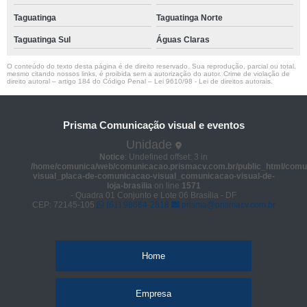
Taguatinga
Taguatinga Norte
Taguatinga Sul
Águas Claras
O conteúdo do texto desta página é de direito reservado. Sua reprodução, parcial ou total,
mesmo citando nossos links, é proibida sem a autorização do autor. Crime de violação de
direito autoral – artigo 184 do Código Penal –
Lei 9610/98 - Lei de direitos autorais
.
Prisma Comunicação visual e eventos
Unidade
Notice
: Undefined offset: 3 in
/home/comunica/web/comunicacao.prismacv.com.br/public_html/comu
visual_placa-de-comunicacao-visual_comunicacao-visual-de-
loja-brasilia
on line
1571
- Quadra 01 Conjunto e Lote 06 Brasília - DF
CEP: 72145-105
(61) 98664-2818
prisma@prismacv.com.br
Home
Empresa