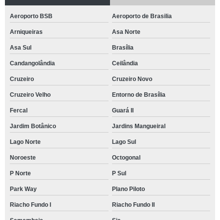
Aeroporto BSB
Aeroporto de Brasilia
Arniqueiras
Asa Norte
Asa Sul
Brasília
Candangolândia
Ceilândia
Cruzeiro
Cruzeiro Novo
Cruzeiro Velho
Entorno de Brasília
Fercal
Guará II
Jardim Botânico
Jardins Mangueiral
Lago Norte
Lago Sul
Noroeste
Octogonal
P Norte
P Sul
Park Way
Plano Piloto
Riacho Fundo I
Riacho Fundo II