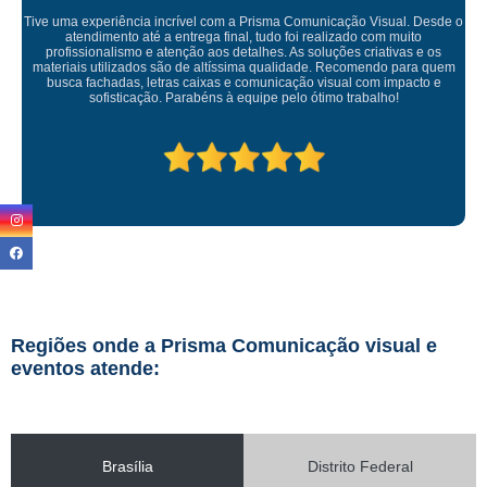
 Desde o
to
 e os
Empresa maravilhosa, entregue antes do prazo e a instalação
ra quem
ficou perfeita, indico de olhos fechados
cto e
Regiões onde a Prisma Comunicação visual e
eventos atende:
Brasília
Distrito Federal