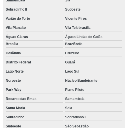
Samambaia
Sia
Sobradinho II
Sudoeste
Varjão do Torto
Vicente Pires
Vila Planalto
Vila Telebrasília
Águas Claras
Águas Lindas de Goiás
Brasília
Brazlândia
Ceilândia
Cruzeiro
Distrito Federal
Guará
Lago Norte
Lago Sul
Noroeste
Núcleo Bandeirante
Park Way
Plano Piloto
Recanto das Emas
Samambaia
Santa Maria
Scia
Sobradinho
Sobradinho ll
Sudoeste
São Sebastião