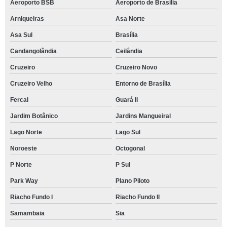
Aeroporto BSB
Aeroporto de Brasilia
Arniqueiras
Asa Norte
Asa Sul
Brasília
Candangolândia
Ceilândia
Cruzeiro
Cruzeiro Novo
Cruzeiro Velho
Entorno de Brasília
Fercal
Guará II
Jardim Botânico
Jardins Mangueiral
Lago Norte
Lago Sul
Noroeste
Octogonal
P Norte
P Sul
Park Way
Plano Piloto
Riacho Fundo I
Riacho Fundo II
Samambaia
Sia