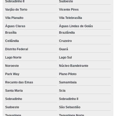
Sobradinho II
Sudoeste
Varjão do Torto
Vicente Pires
Vila Planalto
Vila Telebrasília
Águas Claras
Águas Lindas de Goiás
Brasília
Brazlândia
Ceilândia
Cruzeiro
Distrito Federal
Guará
Lago Norte
Lago Sul
Noroeste
Núcleo Bandeirante
Park Way
Plano Piloto
Recanto das Emas
Samambaia
Santa Maria
Scia
Sobradinho
Sobradinho ll
Sudoeste
São Sebastião
Taguatinga
Taguatinga Norte