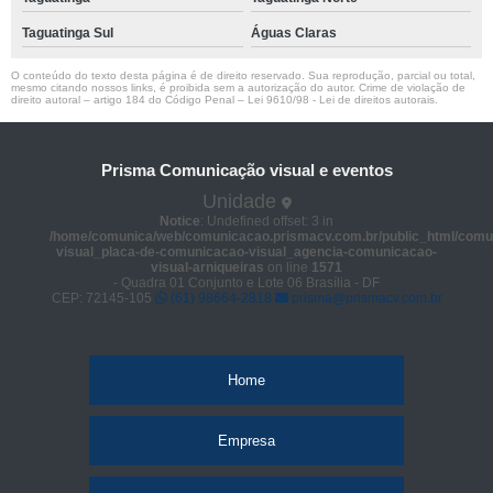
Taguatinga Sul
Águas Claras
O conteúdo do texto desta página é de direito reservado. Sua reprodução, parcial ou total,
mesmo citando nossos links, é proibida sem a autorização do autor. Crime de violação de
direito autoral – artigo 184 do Código Penal –
Lei 9610/98 - Lei de direitos autorais
.
Prisma Comunicação visual e eventos
Unidade
Notice
: Undefined offset: 3 in
/home/comunica/web/comunicacao.prismacv.com.br/public_html/comu
visual_placa-de-comunicacao-visual_agencia-comunicacao-
visual-arniqueiras
on line
1571
- Quadra 01 Conjunto e Lote 06 Brasília - DF
CEP: 72145-105
(61) 98664-2818
prisma@prismacv.com.br
Home
Empresa