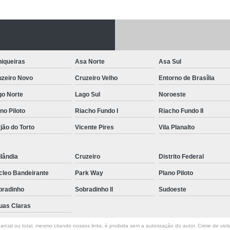
Letreiro de Acrílico com Led
Letreiro de 
Letreiro em Acrílico
Letreiro em Acr
Letreiro Luminoso Acrílico
Letreiro 
iqueiras
Asa Norte
Asa Sul
Letreiro de Led para Fachada
Let
uzeiro Novo
Cruzeiro Velho
Entorno de Brasília
Letreiro Iluminado Fachada
Letreiro 
go Norte
Lago Sul
Noroeste
Letreiro Luminoso para Fachada
no Piloto
Riacho Fundo I
Riacho Fundo II
Letreiro para Fachada
jão do Torto
Vicente Pires
Vila Planalto
lândia
Cruzeiro
Distrito Federal
cleo Bandeirante
Park Way
Plano Piloto
bradinho
Sobradinho ll
Sudoeste
uas Claras
rcial ou total, mesmo citando nossos links, é proibida sem a autorização do autor. Crime de viol