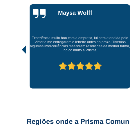
Lisandro
Gonçalves
Tive uma experiência incrível com a Prisma Comunicação
Visual. Desde o atendimento até a entrega final, tudo foi
ida pelo
realizado com muito profissionalismo e atenção aos detalhes.
Tivemos
As soluções criativas e os materiais utilizados são de altíssima
hor forma,
qualidade. Recomendo para quem busca fachadas, letras
caixas e comunicação visual com impacto e sofisticação.
Parabéns à equipe pelo ótimo trabalho!
Regiões onde a Prisma Comunic