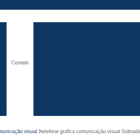
ão
Comunicação Visual Brasilia
Comunicaç
Comunicação Visual em Brasili
e
Empresa Comunicação Visual
e
Empresa de Comunicação Visual em B
Contato
de
Loja de Comunicação Visual
Placa de
a
Empresa de Fachada com Letra C
e
Empresa de Fachada de Loja em Ac
Empresa de Fachada em Acm
r
s
Empresa de Fachada em Lona
Emp
Empresa de Fachada Loja
r
omunicação visual
telefone grafica comunicação visual Sobradin
Empresa de Fachada Loja Comerci