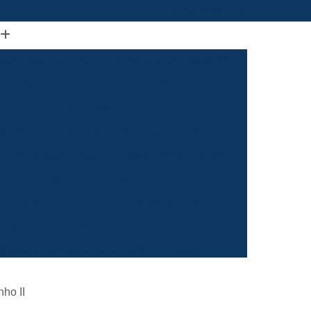
(61) 98664-2818
ão Visual de Loja
Comunicação Visual Df
a
Comunicação Visual Fachada
Empresa de Comunicação Visual
rasilia
Grafica Comunicação Visual
 Comunicação Visual
Visual Comunicação
aixa
Empresa de Fachada de Loja
m
Empresa de Fachada de Loja Placa
Empresa de Fachada em Letra Caixa
resa de Fachada Letra Caixa Iluminada
Empresa de Fachada Loja Acrílico
ho II
al
Empresa de Fachada para Loja