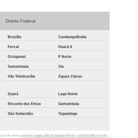
Logo em Acrílico
Letreiro de Loja em Acrílico
ílico com Led
Letreiro Letra em Acrílico
Distrito Federal
de Fachada
Letreiro de Fachada de Loja
Brasília
Candangolândia
reiro Fachada
Letreiro Fachada Loja
Fercal
Guará II
Loja Fachada
Letreiro Luminoso Fachada
Octogonal
P Norte
Letreiro Luminoso para Fachada de Loja
Samambaia
Sia
Letreiro para Fachada de Loja
Vila Telebrasília
Águas Claras
Guará
Lago Norte
Recanto das Emas
Samambaia
São Sebastião
Taguatinga
ação de direito autoral – artigo 184 do Código Penal –
Lei 9610/98 - Lei de