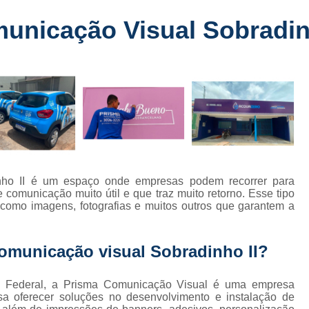
Fabricante de Letreiro de Led Fachada
r
municação Visual Sobradin
Fabricante de Letre
Fabricante de Letreiro 
s
Fabricante de Letreiro Iluminado Fachad
Fabricante de Letreiro Led Loja Fachada
a
Fabricante de Letreiro Luminoso Fachada
e
Fabricante de Letreiro L
ra
Fabricante de Letreiro para Fachada de S
inho II é um espaço onde empresas podem recorrer para
 comunicação muito útil e que traz muito retorno. Esse tipo
Fachada de Loja
Fachada de L
o como imagens, fotografias e muitos outros que garantem a
Fachada em Acm
Fachada em
Fachada Letra Caixa Iluminada
comunicação visual Sobradinho II?
Fachada Loja Comercial
Fachada para L
ito Federal, a Prisma Comunicação Visual é uma empresa
Fornecedor de Fachada de Loja
F
a oferecer soluções no desenvolvimento e instalação de