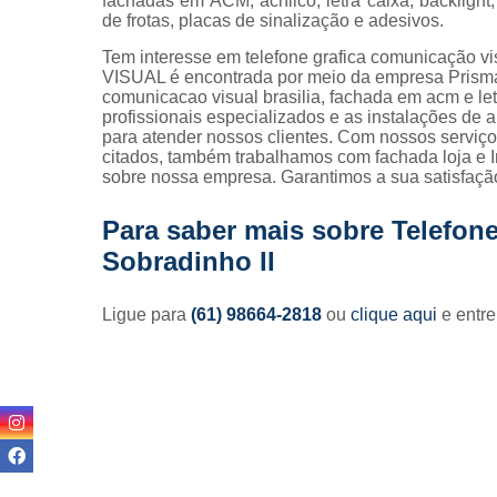
fachadas em ACM, acrílico, letra caixa, backligh
de frotas, placas de sinalização e adesivos.
Tem interesse em telefone grafica comunicação 
VISUAL é encontrada por meio da empresa Prism
comunicacao visual brasilia, fachada em acm e letr
profissionais especializados e as instalações de
para atender nossos clientes. Com nossos serviço
citados, também trabalhamos com fachada loja e Im
sobre nossa empresa. Garantimos a sua satisfaçã
Para saber mais sobre Telefon
Sobradinho II
Ligue para
(61) 98664-2818
ou
clique aqui
e entre