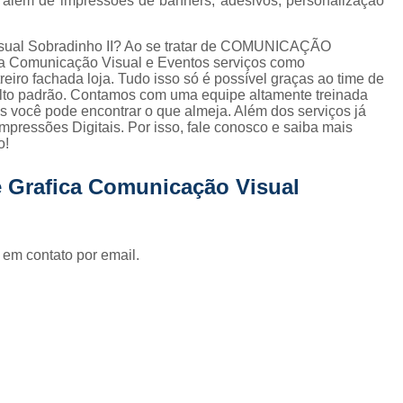
t, além de impressões de banners, adesivos, personalização
Fornecedor de Fachada de Loja Pla
Fornecedor de Fachada em Letra Ca
visual Sobradinho II? Ao se tratar de COMUNICAÇÃO
a Comunicação Visual e Eventos serviços como
Fornecedor de Fachada Letra Caixa I
eiro fachada loja. Tudo isso só é possível graças ao time de
 alto padrão. Contamos com uma equipe altamente treinada
Fornecedor de Fachada Loja Acrílico
s você pode encontrar o que almeja. Além dos serviços já
pressões Digitais. Por isso, fale conosco e saiba mais
Fornecedor de Fachada para Loja
o!
Fornecedor de Letreiro Acrílico
e Grafica Comunicação Visual
Fornecedor de Letreiro Acrílico Ilumin
Fornecedor de Letreiro de Acrílico com Led
Fornecedor de Letreiro de Loja em Acrí
 em contato por email.
Fornecedor de Letreiro em Acrílico com Le
Fornecedor de Letreiro Luminoso Acríli
Fornecedor de Letreiro de Fachada de Loja
Fornecedor de Letreiro Fachada