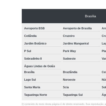
Brasília
Aeroporto BSB
Aeroporto de Brasilia
Arn
Ceilândia
Cruzeiro
Cr
Jardim Botânico
Jardins Mangueiral
La
P Sul
Park Way
Pla
Sobradinho II
Sudoeste
Var
Águas Lindas de Goiás
Brasília
Brazlândia
Cei
Lago Sul
Noroeste
Nú
Santa Maria
Scia
So
Taguatinga Norte
Taguatinga Sul
Ág
O conteúdo do texto desta página é de direito reservado. Sua reprodução, pa