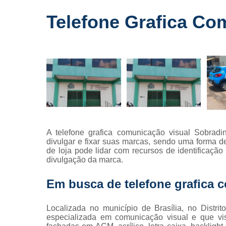
Fornecedo
Telefone Grafica Co
de letreiros
para
fachadas
Impressõe
digitais
Letras caix
Letreiros d
acrílico
Letreiros pa
A telefone grafica comunicação visual Sobrad
fachadas
divulgar e fixar suas marcas, sendo uma forma de
de loja pode lidar com recursos de identificaçã
divulgação da marca.
Em busca de telefone grafica 
Localizada no município de Brasília, no Distr
especializada em comunicação visual e que vis