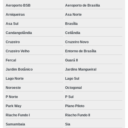
Aeroporto BSB
Aeroporto de Brasilia
Arniqueiras
Asa Norte
Asa Sul
Brasília
Candangolândia
Ceilândia
Cruzeiro
Cruzeiro Novo
Cruzeiro Velho
Entorno de Brasília
Fercal
Guará II
Jardim Botânico
Jardins Mangueiral
Lago Norte
Lago Sul
Noroeste
Octogonal
P Norte
P Sul
Park Way
Plano Piloto
Riacho Fundo I
Riacho Fundo II
Samambaia
Sia