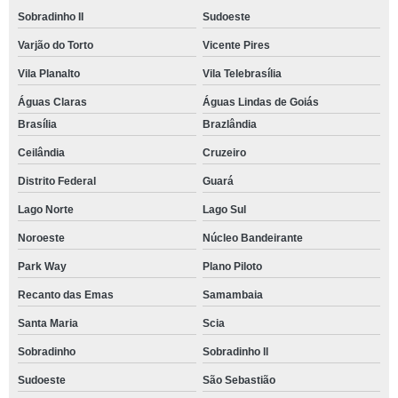
Sobradinho II
Sudoeste
Varjão do Torto
Vicente Pires
Vila Planalto
Vila Telebrasília
Águas Claras
Águas Lindas de Goiás
Brasília
Brazlândia
Ceilândia
Cruzeiro
Distrito Federal
Guará
Lago Norte
Lago Sul
Noroeste
Núcleo Bandeirante
Park Way
Plano Piloto
Recanto das Emas
Samambaia
Santa Maria
Scia
Sobradinho
Sobradinho ll
Sudoeste
São Sebastião