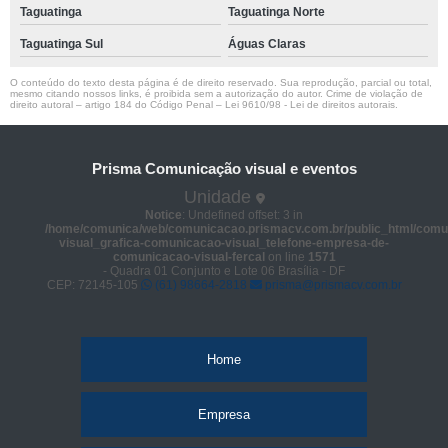
Taguatinga
Taguatinga Norte
Taguatinga Sul
Águas Claras
O conteúdo do texto desta página é de direito reservado. Sua reprodução, parcial ou total,
mesmo citando nossos links, é proibida sem a autorização do autor. Crime de violação de
direito autoral – artigo 184 do Código Penal –
Lei 9610/98 - Lei de direitos autorais
.
Prisma Comunicação visual e eventos
Unidade
Notice
: Undefined offset: 3 in
/home/comunica/web/comunicacao.prismacv.com.br/public_html/comu
visual_grafica-comunicacao-visual_telefone-empresa-de-
comunicacao-visual-fercal
on line
1571
- Quadra 01 Conjunto e Lote 06 Brasília - DF
CEP: 72145-105
(61) 98664-2818
prisma@prismacv.com.br
Home
Empresa