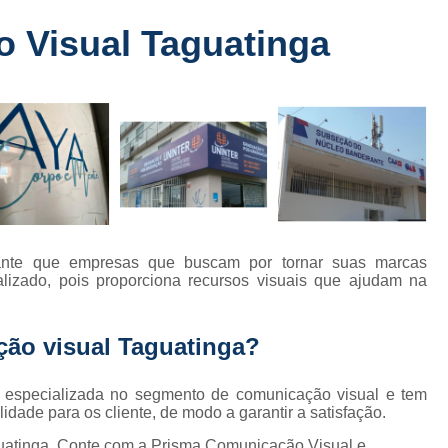
Fabricante de Letreiro de Led Fachada
r
 Visual Taguatinga
Fabricante de Letre
Fabricante de Letreiro 
s
Fabricante de Letreiro Iluminado Fachad
Fabricante de Letreiro Led Loja Fachada
a
Fabricante de Letreiro Luminoso Fachada
e
Fabricante de Letreiro L
ra
Fabricante de Letreiro para Fachada de S
rante que empresas que buscam por tornar suas marcas
izado, pois proporciona recursos visuais que ajudam na
Fachada de Loja
Fachada de L
Fachada em Acm
Fachada em
ção visual Taguatinga?
Fachada Letra Caixa Iluminada
Fachada Loja Comercial
Fachada para L
 especializada no segmento de comunicação visual e tem
idade para os cliente, de modo a garantir a satisfação.
Fornecedor de Fachada de Loja
F
guatinga, Conte com a Prisma Comunicação Visual e