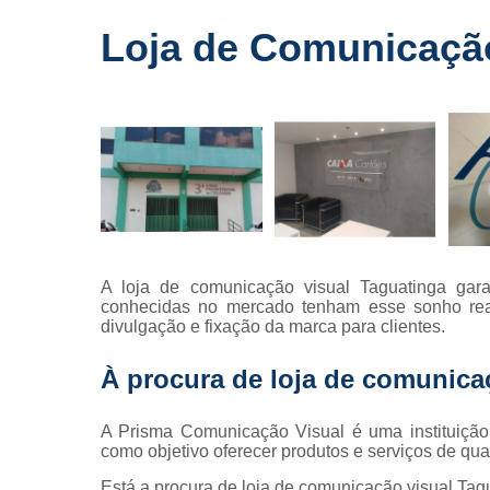
Fornecedo
Loja de Comunicação
de letreiros
para
fachadas
Impressõe
digitais
Letras caix
Letreiros d
acrílico
Letreiros pa
A loja de comunicação visual Taguatinga ga
fachadas
conhecidas no mercado tenham esse sonho real
divulgação e fixação da marca para clientes.
À procura de loja de comunica
A Prisma Comunicação Visual é uma instituição
como objetivo oferecer produtos e serviços de qual
Está a procura de loja de comunicação visual Ta