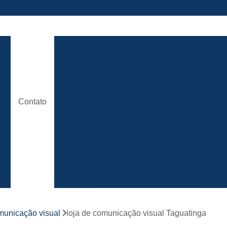
ão
Comunicação Visual Brasilia
Comunicaç
Comunicação Visual em Brasili
e
Empresa Comunicação Visual
e
Empresa de Comunicação Visual em B
Contato
de
Loja de Comunicação Visual
Placa de
a
Empresa de Fachada com Letra C
e
Empresa de Fachada de Loja em Ac
Empresa de Fachada em Acm
r
s
Empresa de Fachada em Lona
Emp
Empresa de Fachada Loja
r
omunicação visual
loja de comunicação visual Taguatinga
Empresa de Fachada Loja Comerci