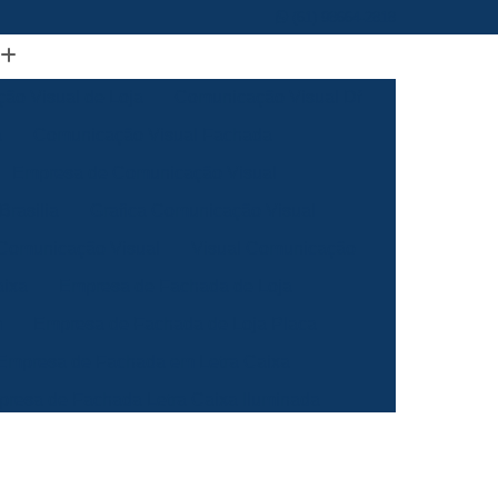
(61) 98664-2818
ão Visual de Loja
Comunicação Visual Df
a
Comunicação Visual Fachada
Empresa de Comunicação Visual
rasilia
Grafica Comunicação Visual
 Comunicação Visual
Visual Comunicação
aixa
Empresa de Fachada de Loja
m
Empresa de Fachada de Loja Placa
Empresa de Fachada em Letra Caixa
resa de Fachada Letra Caixa Iluminada
Empresa de Fachada Loja Acrílico
al
Empresa de Fachada para Loja