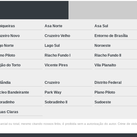
Letreiro de Acrílico com Led
Letreiro de 
Letreiro em Acrílico
Letreiro em Acr
iqueiras
Asa Norte
Asa Sul
Letreiro Luminoso Acrílico
Letreiro 
uzeiro Novo
Cruzeiro Velho
Entorno de Brasília
Letreiro de Led para Fachada
Let
go Norte
Lago Sul
Noroeste
Letreiro Iluminado Fachada
Letreiro 
no Piloto
Riacho Fundo I
Riacho Fundo II
Letreiro Luminoso para Fachada
jão do Torto
Vicente Pires
Vila Planalto
Letreiro para Fachada
lândia
Cruzeiro
Distrito Federal
cleo Bandeirante
Park Way
Plano Piloto
bradinho
Sobradinho ll
Sudoeste
uas Claras
rcial ou total, mesmo citando nossos links, é proibida sem a autorização do autor. Crime de viol