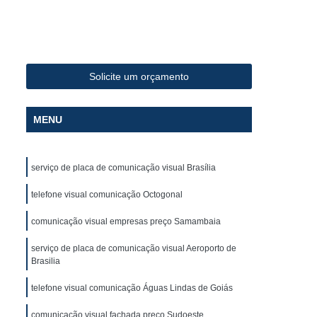
Fabricante de Letreiro de Led Fachada de Loja
iro de Led para Fachada
de Led para Fachada de Loja
Solicite um orçamento
a
Fabricante de Letreiro Led de Fachada
Fabricante de Letreiro Led para Fachada Loja
MENU
Fabricante de Letreiro Luminoso para Fachada
uminoso para Fachada de Loja
serviço de placa de comunicação visual Brasília
alão de Beleza
Fachada com Letra Caixa
telefone visual comunicação Octogonal
oja em Acm
Fachada de Loja Placa
comunicação visual empresas preço Samambaia
 Letra Caixa
Fachada em Lona
serviço de placa de comunicação visual Aeroporto de
Fachada Loja
Fachada Loja Acrílico
Brasilia
oja
Fornecedor de Fachada com Letra Caixa
telefone visual comunicação Águas Lindas de Goiás
ornecedor de Fachada de Loja em Acm
comunicação visual fachada preço Sudoeste