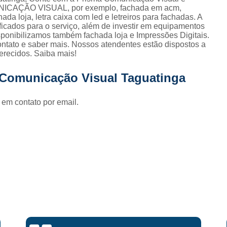
Fornecedor de Fachada de Loja Pla
MUNICAÇÃO VISUAL, por exemplo, fachada em acm,
ada loja, letra caixa com led e letreiros para fachadas. A
Fornecedor de Fachada em Letra Ca
ficados para o serviço, além de investir em equipamentos
ponibilizamos também fachada loja e Impressões Digitais.
Fornecedor de Fachada Letra Caixa I
ontato e saber mais. Nossos atendentes estão dispostos a
erecidos. Saiba mais!
Fornecedor de Fachada Loja Acrílico
Fornecedor de Fachada para Loja
 Comunicação Visual Taguatinga
Fornecedor de Letreiro Acrílico
 em contato por email.
Fornecedor de Letreiro Acrílico Ilumin
Fornecedor de Letreiro de Acrílico com Led
Fornecedor de Letreiro de Loja em Acrí
Fornecedor de Letreiro em Acrílico com Le
Fornecedor de Letreiro Luminoso Acríli
Fornecedor de Letreiro de Fachada de Loja
Fornecedor de Letreiro Fachada