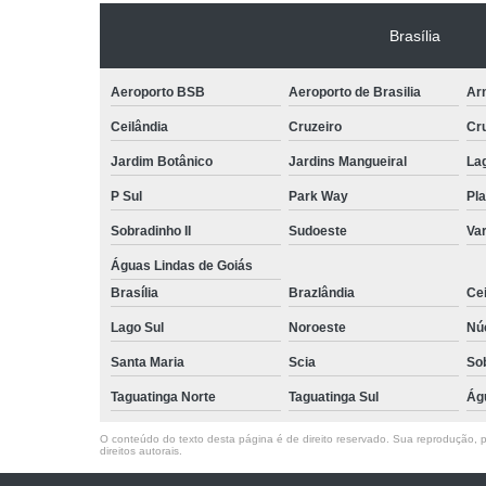
Brasília
Aeroporto BSB
Aeroporto de Brasilia
Arn
Ceilândia
Cruzeiro
Cr
Jardim Botânico
Jardins Mangueiral
La
P Sul
Park Way
Pla
Sobradinho II
Sudoeste
Var
Águas Lindas de Goiás
Brasília
Brazlândia
Cei
Lago Sul
Noroeste
Nú
Santa Maria
Scia
So
Taguatinga Norte
Taguatinga Sul
Ág
O conteúdo do texto desta página é de direito reservado. Sua reprodução, pa
direitos autorais
.