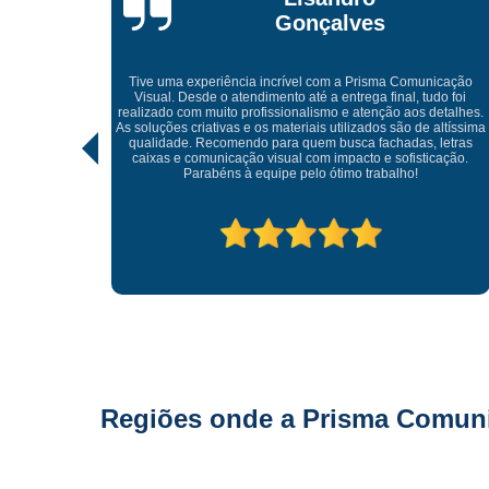
Gonçalves
Tive uma experiência incrível com a Prisma Comunicação
Visual. Desde o atendimento até a entrega final, tudo foi
ida pelo
realizado com muito profissionalismo e atenção aos detalhes.
Tivemos
As soluções criativas e os materiais utilizados são de altíssima
hor forma,
qualidade. Recomendo para quem busca fachadas, letras
caixas e comunicação visual com impacto e sofisticação.
Parabéns à equipe pelo ótimo trabalho!
Regiões onde a Prisma Comunic