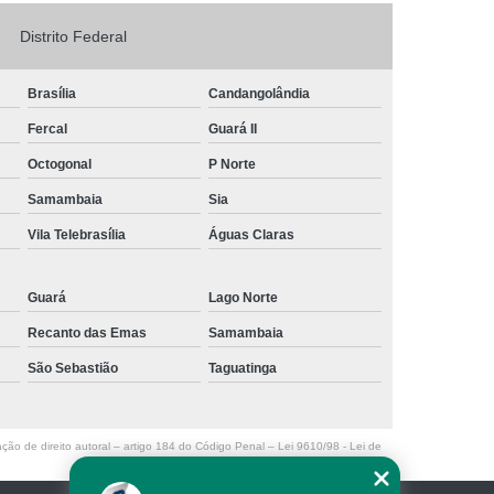
Logo em Acrílico
Letreiro de Loja em Acrílico
Distrito Federal
ílico com Led
Letreiro Letra em Acrílico
Brasília
Candangolândia
de Fachada
Letreiro de Fachada de Loja
Fercal
Guará II
reiro Fachada
Letreiro Fachada Loja
Octogonal
P Norte
Loja Fachada
Letreiro Luminoso Fachada
Samambaia
Sia
Letreiro Luminoso para Fachada de Loja
Vila Telebrasília
Águas Claras
Letreiro para Fachada de Loja
Guará
Lago Norte
Recanto das Emas
Samambaia
São Sebastião
Taguatinga
ação de direito autoral – artigo 184 do Código Penal –
Lei 9610/98 - Lei de