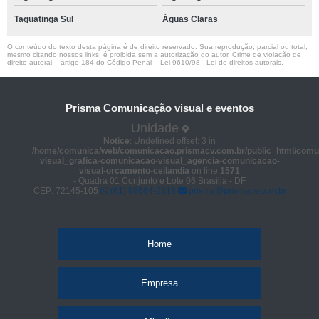
Taguatinga Sul
Águas Claras
O conteúdo do texto desta página é de direito reservado. Sua reprodução, parcial ou total,
mesmo citando nossos links, é proibida sem a autorização do autor. Crime de violação de
direito autoral – artigo 184 do Código Penal –
Lei 9610/98 - Lei de direitos autorais
.
Prisma Comunicação visual e eventos
Unidade
Notice
: Undefined offset: 3 in
/home/comunica/web/comunicacao.prismacv.com.br/public_html/comu
visual_grafica-comunicacao-visual_agencia-comunicacao-
visual-orcamento-ceilandia
on line
1571
- Quadra 01 Conjunto e Lote 06 Brasília - DF
CEP: 72145-105
(61) 98664-2818
prisma@prismacv.com.br
Home
Empresa