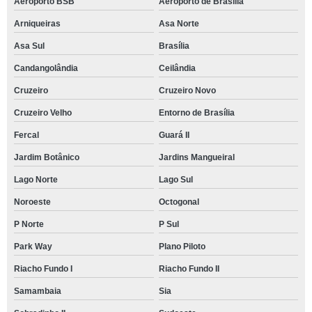
Aeroporto BSB
Aeroporto de Brasilia
Arniqueiras
Asa Norte
Asa Sul
Brasília
Candangolândia
Ceilândia
Cruzeiro
Cruzeiro Novo
Cruzeiro Velho
Entorno de Brasília
Fercal
Guará II
Jardim Botânico
Jardins Mangueiral
Lago Norte
Lago Sul
Noroeste
Octogonal
P Norte
P Sul
Park Way
Plano Piloto
Riacho Fundo I
Riacho Fundo II
Samambaia
Sia