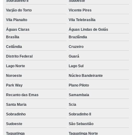
Sobradinho II
Sudoeste
Varjão do Torto
Vicente Pires
Vila Planalto
Vila Telebrasília
Águas Claras
Águas Lindas de Goiás
Brasília
Brazlândia
Ceilândia
Cruzeiro
Distrito Federal
Guará
Lago Norte
Lago Sul
Noroeste
Núcleo Bandeirante
Park Way
Plano Piloto
Recanto das Emas
Samambaia
Santa Maria
Scia
Sobradinho
Sobradinho ll
Sudoeste
São Sebastião
Taguatinga
Taguatinga Norte