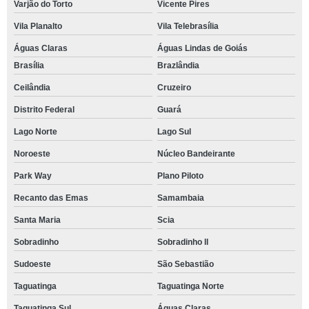
Varjão do Torto
Vicente Pires
Vila Planalto
Vila Telebrasília
Águas Claras
Águas Lindas de Goiás
Brasília
Brazlândia
Ceilândia
Cruzeiro
Distrito Federal
Guará
Lago Norte
Lago Sul
Noroeste
Núcleo Bandeirante
Park Way
Plano Piloto
Recanto das Emas
Samambaia
Santa Maria
Scia
Sobradinho
Sobradinho ll
Sudoeste
São Sebastião
Taguatinga
Taguatinga Norte
Taguatinga Sul
Águas Claras