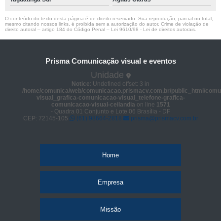
O conteúdo do texto desta página é de direito reservado. Sua reprodução, parcial ou total,
mesmo citando nossos links, é proibida sem a autorização do autor. Crime de violação de
direito autoral – artigo 184 do Código Penal –
Lei 9610/98 - Lei de direitos autorais
.
Prisma Comunicação visual e eventos
Unidade
Notice
: Undefined offset: 3 in
/home/comunica/web/comunicacao.prismacv.com.br/public_html/comu
visual_grafica-comunicacao-visual_telefone-grafica-
comunicacao-visual-ceilandia
on line
1571
- Quadra 01 Conjunto e Lote 06 Brasília - DF
CEP: 72145-105
(61) 98664-2818
prisma@prismacv.com.br
Home
Empresa
Missão