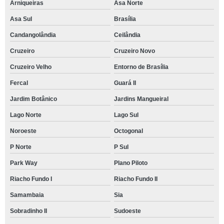
Arniqueiras
Asa Norte
Asa Sul
Brasília
Candangolândia
Ceilândia
Cruzeiro
Cruzeiro Novo
Cruzeiro Velho
Entorno de Brasília
Fercal
Guará II
Jardim Botânico
Jardins Mangueiral
Lago Norte
Lago Sul
Noroeste
Octogonal
P Norte
P Sul
Park Way
Plano Piloto
Riacho Fundo I
Riacho Fundo II
Samambaia
Sia
Sobradinho II
Sudoeste