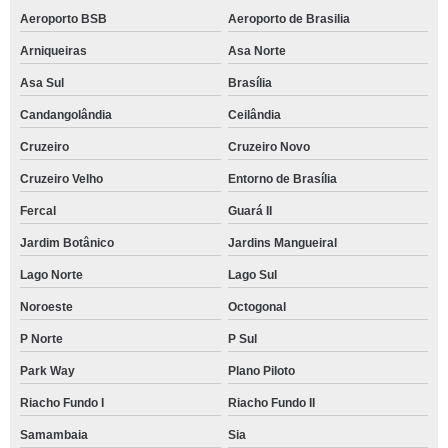
Aeroporto BSB
Aeroporto de Brasilia
Arniqueiras
Asa Norte
Asa Sul
Brasília
Candangolândia
Ceilândia
Cruzeiro
Cruzeiro Novo
Cruzeiro Velho
Entorno de Brasília
Fercal
Guará II
Jardim Botânico
Jardins Mangueiral
Lago Norte
Lago Sul
Noroeste
Octogonal
P Norte
P Sul
Park Way
Plano Piloto
Riacho Fundo I
Riacho Fundo II
Samambaia
Sia