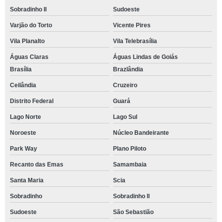
Sobradinho II
Sudoeste
Varjão do Torto
Vicente Pires
Vila Planalto
Vila Telebrasília
Águas Claras
Águas Lindas de Goiás
Brasília
Brazlândia
Ceilândia
Cruzeiro
Distrito Federal
Guará
Lago Norte
Lago Sul
Noroeste
Núcleo Bandeirante
Park Way
Plano Piloto
Recanto das Emas
Samambaia
Santa Maria
Scia
Sobradinho
Sobradinho ll
Sudoeste
São Sebastião