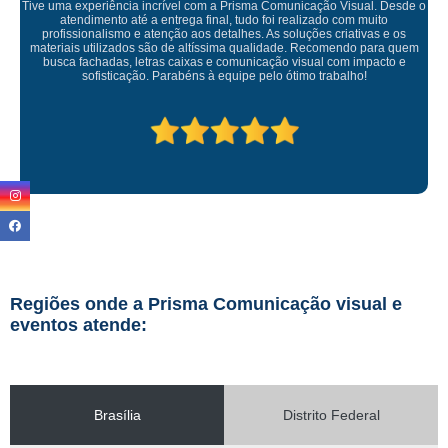
 Desde o
to
 e os
Empresa maravilhosa, entregue antes do prazo e a instalação
ra quem
ficou perfeita, indico de olhos fechados
cto e
Regiões onde a Prisma Comunicação visual e
eventos atende:
Brasília
Distrito Federal