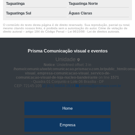
Taguatinga
Taguatinga Norte
Taguatinga Sul
Águas Claras
O conteúdo do texto desta página é de direito reservado. Sua reprodução, parcial ou total,
mesmo citando nossos links, é proibida sem a autorização do autor. Crime de violação de
direito autoral – artigo 184 do Código Penal –
Lei 9610/98 - Lei de direitos autorais
.
Prisma Comunicação visual e eventos
Unidade
Notice
: Undefined offset: 3 in
/home/comunica/web/comunicacao.prismacv.com.br/public_html/comu
visual_empresa-comunicacao-visual_servico-de-
comunicacao-visual-de-loja-nucleo-bandeirante
on line
1571
- Quadra 01 Conjunto e Lote 06 Brasília - DF
CEP: 72145-105
(61) 98664-2818
prisma@prismacv.com.br
Home
Empresa