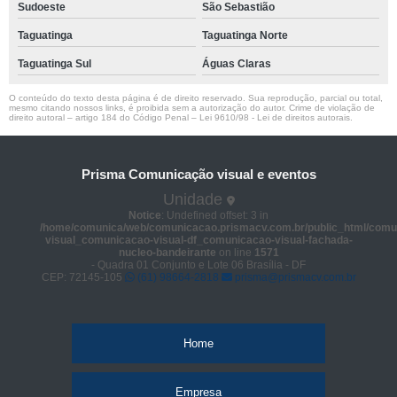
Sudoeste
São Sebastião
Taguatinga
Taguatinga Norte
Taguatinga Sul
Águas Claras
O conteúdo do texto desta página é de direito reservado. Sua reprodução, parcial ou total,
mesmo citando nossos links, é proibida sem a autorização do autor. Crime de violação de
direito autoral – artigo 184 do Código Penal –
Lei 9610/98 - Lei de direitos autorais
.
Prisma Comunicação visual e eventos
Unidade
Notice
: Undefined offset: 3 in
/home/comunica/web/comunicacao.prismacv.com.br/public_html/comu
visual_comunicacao-visual-df_comunicacao-visual-fachada-
nucleo-bandeirante
on line
1571
- Quadra 01 Conjunto e Lote 06 Brasília - DF
CEP: 72145-105
(61) 98664-2818
prisma@prismacv.com.br
Home
Empresa