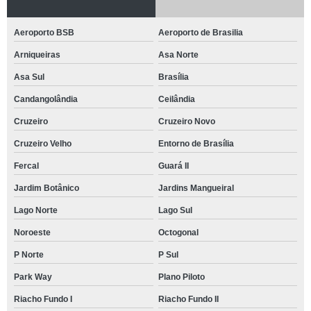
Aeroporto BSB
Aeroporto de Brasilia
Arniqueiras
Asa Norte
Asa Sul
Brasília
Candangolândia
Ceilândia
Cruzeiro
Cruzeiro Novo
Cruzeiro Velho
Entorno de Brasília
Fercal
Guará II
Jardim Botânico
Jardins Mangueiral
Lago Norte
Lago Sul
Noroeste
Octogonal
P Norte
P Sul
Park Way
Plano Piloto
Riacho Fundo I
Riacho Fundo II