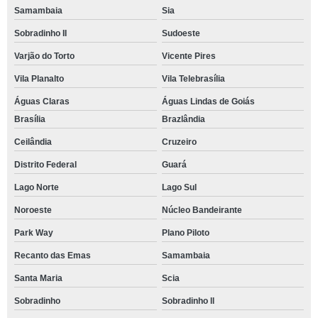
Samambaia
Sia
Sobradinho II
Sudoeste
Varjão do Torto
Vicente Pires
Vila Planalto
Vila Telebrasília
Águas Claras
Águas Lindas de Goiás
Brasília
Brazlândia
Ceilândia
Cruzeiro
Distrito Federal
Guará
Lago Norte
Lago Sul
Noroeste
Núcleo Bandeirante
Park Way
Plano Piloto
Recanto das Emas
Samambaia
Santa Maria
Scia
Sobradinho
Sobradinho ll