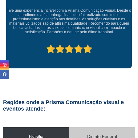
de o
s
Empresa maravilhosa, entregue antes do prazo e a instalação da 
uem
ficou perfeita, indico de olhos fechados
e
Regiões onde a Prisma Comunicação visual e
eventos atende:
Brasília
Distrito Federal