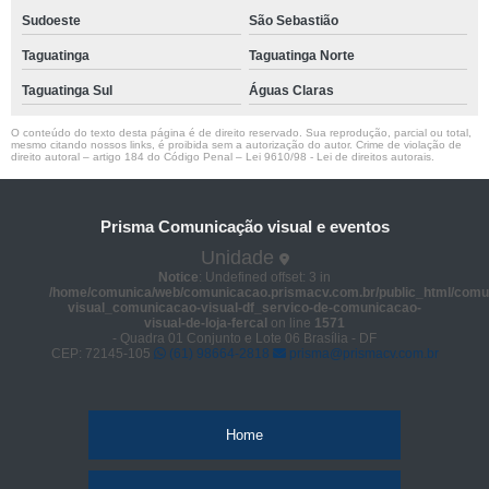
Sudoeste
São Sebastião
Taguatinga
Taguatinga Norte
Taguatinga Sul
Águas Claras
O conteúdo do texto desta página é de direito reservado. Sua reprodução, parcial ou total,
mesmo citando nossos links, é proibida sem a autorização do autor. Crime de violação de
direito autoral – artigo 184 do Código Penal –
Lei 9610/98 - Lei de direitos autorais
.
Prisma Comunicação visual e eventos
Unidade
Notice
: Undefined offset: 3 in
/home/comunica/web/comunicacao.prismacv.com.br/public_html/comu
visual_comunicacao-visual-df_servico-de-comunicacao-
visual-de-loja-fercal
on line
1571
- Quadra 01 Conjunto e Lote 06 Brasília - DF
CEP: 72145-105
(61) 98664-2818
prisma@prismacv.com.br
Home