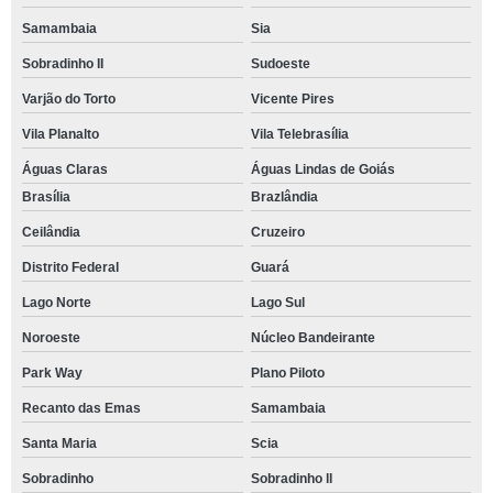
Samambaia
Sia
Sobradinho II
Sudoeste
Varjão do Torto
Vicente Pires
Vila Planalto
Vila Telebrasília
Águas Claras
Águas Lindas de Goiás
Brasília
Brazlândia
Ceilândia
Cruzeiro
Distrito Federal
Guará
Lago Norte
Lago Sul
Noroeste
Núcleo Bandeirante
Park Way
Plano Piloto
Recanto das Emas
Samambaia
Santa Maria
Scia
Sobradinho
Sobradinho ll