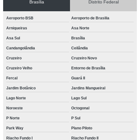
Brasília
Distrito Federal
Aeroporto BSB
Aeroporto de Brasilia
Arniqueiras
Asa Norte
Asa Sul
Brasília
Candangolândia
Ceilândia
Cruzeiro
Cruzeiro Novo
Cruzeiro Velho
Entorno de Brasília
Fercal
Guará II
Jardim Botânico
Jardins Mangueiral
Lago Norte
Lago Sul
Noroeste
Octogonal
P Norte
P Sul
Park Way
Plano Piloto
Riacho Fundo I
Riacho Fundo II