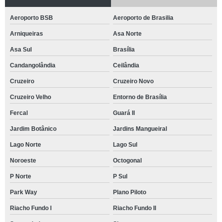
Aeroporto BSB
Aeroporto de Brasilia
Arniqueiras
Asa Norte
Asa Sul
Brasília
Candangolândia
Ceilândia
Cruzeiro
Cruzeiro Novo
Cruzeiro Velho
Entorno de Brasília
Fercal
Guará II
Jardim Botânico
Jardins Mangueiral
Lago Norte
Lago Sul
Noroeste
Octogonal
P Norte
P Sul
Park Way
Plano Piloto
Riacho Fundo I
Riacho Fundo II