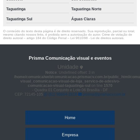
Taguatinga
Taguatinga Norte
Taguatinga Sul
Águas Claras
O conteúdo do texto desta página é de direito reservado. Sua reprodução, parcial ou total,
mesmo citando nossos links, é proibida sem a autorização do autor. Crime de violação de
direito autoral – artigo 184 do Código Penal –
Lei 9610/98 - Lei de direitos autorais
.
Prisma Comunicação visual e eventos
Unidade
Notice
: Undefined offset: 3 in
/home/comunica/web/comunicacao.prismacv.com.br/public_html/comu
visual_comunicacao-visual-de-loja_servico-de-adesivo-
comunicacao-visual-taguatinga-sul
on line
1570
- Quadra 01 Conjunto e Lote 06 Brasília - DF
CEP: 72145-105
(61) 98664-2818
prisma@prismacv.com.br
Home
Empresa