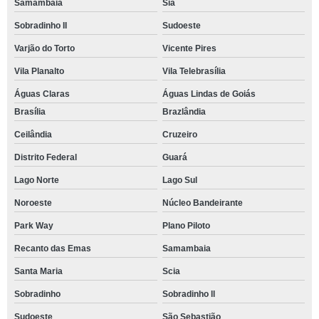
Samambaia
Sia
Sobradinho II
Sudoeste
Varjão do Torto
Vicente Pires
Vila Planalto
Vila Telebrasília
Águas Claras
Águas Lindas de Goiás
Brasília
Brazlândia
Ceilândia
Cruzeiro
Distrito Federal
Guará
Lago Norte
Lago Sul
Noroeste
Núcleo Bandeirante
Park Way
Plano Piloto
Recanto das Emas
Samambaia
Santa Maria
Scia
Sobradinho
Sobradinho ll
Sudoeste
São Sebastião