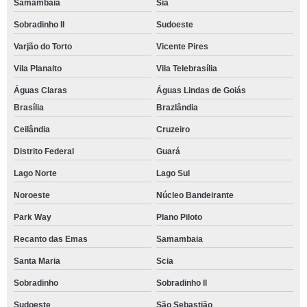
Samambaia
Sia
Sobradinho II
Sudoeste
Varjão do Torto
Vicente Pires
Vila Planalto
Vila Telebrasília
Águas Claras
Águas Lindas de Goiás
Brasília
Brazlândia
Ceilândia
Cruzeiro
Distrito Federal
Guará
Lago Norte
Lago Sul
Noroeste
Núcleo Bandeirante
Park Way
Plano Piloto
Recanto das Emas
Samambaia
Santa Maria
Scia
Sobradinho
Sobradinho ll
Sudoeste
São Sebastião