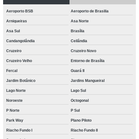
Aeroporto BSB
Aeroporto de Brasilia
Arniqueiras
Asa Norte
Asa Sul
Brasília
Candangolândia
Ceilândia
Cruzeiro
Cruzeiro Novo
Cruzeiro Velho
Entorno de Brasília
Fercal
Guará II
Jardim Botânico
Jardins Mangueiral
Lago Norte
Lago Sul
Noroeste
Octogonal
P Norte
P Sul
Park Way
Plano Piloto
Riacho Fundo I
Riacho Fundo II