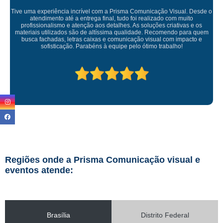
sual. Desde o
m muito
ativas e os
Empresa maravilhosa, entregue antes do prazo e a insta
do para quem
ficou perfeita, indico de olhos fechados
 impacto e
ho!
Regiões onde a Prisma Comunicação visual e
eventos atende:
Brasília
Distrito Federal