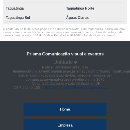
Taguatinga
Taguatinga Norte
Taguatinga Sul
Águas Claras
O conteúdo do texto desta página é de direito reservado. Sua reprodução, parcial ou total,
mesmo citando nossos links, é proibida sem a autorização do autor. Crime de violação de
direito autoral – artigo 184 do Código Penal –
Lei 9610/98 - Lei de direitos autorais
.
Prisma Comunicação visual e eventos
Unidade
Notice
: Undefined offset: 3 in
/home/comunica/web/comunicacao.prismacv.com.br/public_html/comu
visual_comunicacao-visual-de-loja_preco-empresas-de-
comunicacao-visual-cruzeiro-velho
on line
1570
- Quadra 01 Conjunto e Lote 06 Brasília - DF
CEP: 72145-105
(61) 98664-2818
prisma@prismacv.com.br
Home
Empresa