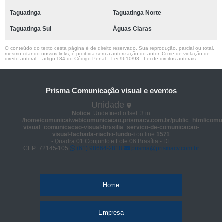
Taguatinga
Taguatinga Norte
Taguatinga Sul
Águas Claras
O conteúdo do texto desta página é de direito reservado. Sua reprodução, parcial ou total,
mesmo citando nossos links, é proibida sem a autorização do autor. Crime de violação de
direito autoral – artigo 184 do Código Penal –
Lei 9610/98 - Lei de direitos autorais
.
Prisma Comunicação visual e eventos
Unidade
Notice
: Undefined offset: 3 in
/home/comunica/web/comunicacao.prismacv.com.br/public_html/comu
visual_comunicacao-visual-brasilia_servico-de-comunicacao-
visual-fachada-riacho-fundo-i
on line
1571
- Quadra 01 Conjunto e Lote 06 Brasília - DF
CEP: 72145-105
(61) 98664-2818
prisma@prismacv.com.br
Home
Empresa