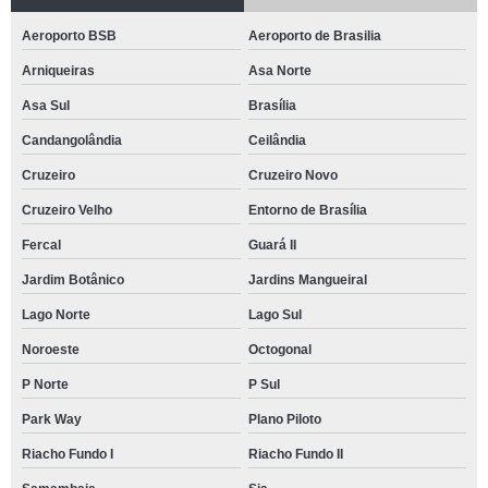
Aeroporto BSB
Aeroporto de Brasilia
Arniqueiras
Asa Norte
Asa Sul
Brasília
Candangolândia
Ceilândia
Cruzeiro
Cruzeiro Novo
Cruzeiro Velho
Entorno de Brasília
Fercal
Guará II
Jardim Botânico
Jardins Mangueiral
Lago Norte
Lago Sul
Noroeste
Octogonal
P Norte
P Sul
Park Way
Plano Piloto
Riacho Fundo I
Riacho Fundo II