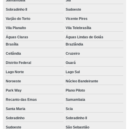
Samambaia
Sia
Sobradinho II
Sudoeste
Varjão do Torto
Vicente Pires
Vila Planalto
Vila Telebrasília
Águas Claras
Águas Lindas de Goiás
Brasília
Brazlândia
Ceilândia
Cruzeiro
Distrito Federal
Guará
Lago Norte
Lago Sul
Noroeste
Núcleo Bandeirante
Park Way
Plano Piloto
Recanto das Emas
Samambaia
Santa Maria
Scia
Sobradinho
Sobradinho ll
Sudoeste
São Sebastião