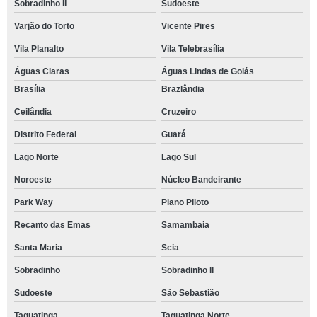
Sobradinho II
Sudoeste
Varjão do Torto
Vicente Pires
Vila Planalto
Vila Telebrasília
Águas Claras
Águas Lindas de Goiás
Brasília
Brazlândia
Ceilândia
Cruzeiro
Distrito Federal
Guará
Lago Norte
Lago Sul
Noroeste
Núcleo Bandeirante
Park Way
Plano Piloto
Recanto das Emas
Samambaia
Santa Maria
Scia
Sobradinho
Sobradinho ll
Sudoeste
São Sebastião
Taguatinga
Taguatinga Norte