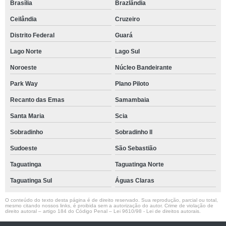
Brasília
Brazlândia
Ceilândia
Cruzeiro
Distrito Federal
Guará
Lago Norte
Lago Sul
Noroeste
Núcleo Bandeirante
Park Way
Plano Piloto
Recanto das Emas
Samambaia
Santa Maria
Scia
Sobradinho
Sobradinho ll
Sudoeste
São Sebastião
Taguatinga
Taguatinga Norte
Taguatinga Sul
Águas Claras
O conteúdo do texto desta página é de direito reservado. Sua reprodução, parcial ou total,
mesmo citando nossos links, é proibida sem a autorização do autor. Crime de violação de
direito autoral – artigo 184 do Código Penal –
Lei 9610/98 - Lei de direitos autorais
.