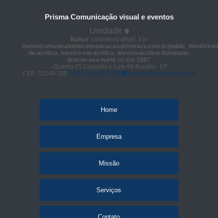
Prisma Comunicação visual e eventos
Unidade
Notice
: Undefined offset: 3 in
/home/comunica/web/comunicacao.prismacv.com.br/public_html/letrei
de-acrilico_letreiro-em-acrilico_letreiro-acrilico-iluminado-
precos-asa-norte
on line
1567
- Quadra 01 Conjunto e Lote 06 Brasília - DF
CEP: 72145-105
(61) 98664-2818
prisma@prismacv.com.br
Home
Empresa
Missão
Serviços
Contato