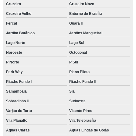
Cruzeiro
Cruzeiro Novo
Cruzeiro Velho
Entorno de Brasília
Fercal
Guará II
Jardim Botânico
Jardins Mangueiral
Lago Norte
Lago Sul
Noroeste
Octogonal
P Norte
P Sul
Park Way
Plano Piloto
Riacho Fundo I
Riacho Fundo II
Samambaia
Sia
Sobradinho II
Sudoeste
Varjão do Torto
Vicente Pires
Vila Planalto
Vila Telebrasília
Águas Claras
Águas Lindas de Goiás