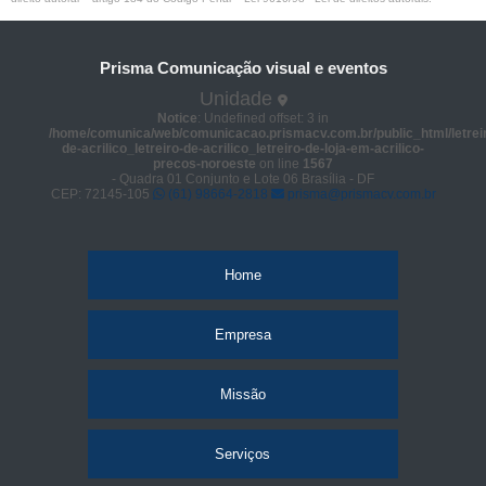
Prisma Comunicação visual e eventos
Unidade
Notice
: Undefined offset: 3 in
/home/comunica/web/comunicacao.prismacv.com.br/public_html/letrei
de-acrilico_letreiro-de-acrilico_letreiro-de-loja-em-acrilico-
precos-noroeste
on line
1567
- Quadra 01 Conjunto e Lote 06 Brasília - DF
CEP: 72145-105
(61) 98664-2818
prisma@prismacv.com.br
Home
Empresa
Missão
Serviços