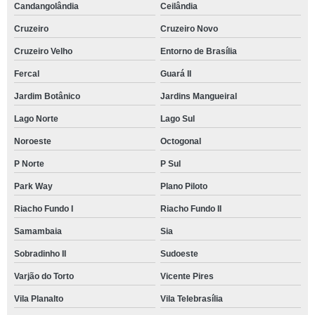
Candangolândia
Ceilândia
Cruzeiro
Cruzeiro Novo
Cruzeiro Velho
Entorno de Brasília
Fercal
Guará II
Jardim Botânico
Jardins Mangueiral
Lago Norte
Lago Sul
Noroeste
Octogonal
P Norte
P Sul
Park Way
Plano Piloto
Riacho Fundo I
Riacho Fundo II
Samambaia
Sia
Sobradinho II
Sudoeste
Varjão do Torto
Vicente Pires
Vila Planalto
Vila Telebrasília