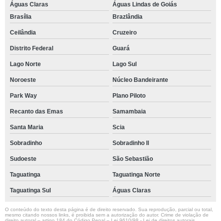
Águas Claras
Águas Lindas de Goiás
Brasília
Brazlândia
Ceilândia
Cruzeiro
Distrito Federal
Guará
Lago Norte
Lago Sul
Noroeste
Núcleo Bandeirante
Park Way
Plano Piloto
Recanto das Emas
Samambaia
Santa Maria
Scia
Sobradinho
Sobradinho ll
Sudoeste
São Sebastião
Taguatinga
Taguatinga Norte
Taguatinga Sul
Águas Claras
O conteúdo do texto desta página é de direito reservado. Sua reprodução, parcial ou total,
mesmo citando nossos links, é proibida sem a autorização do autor. Crime de violação de
direito autoral – artigo 184 do Código Penal –
Lei 9610/98 - Lei de direitos autorais
.