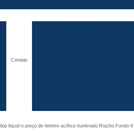
ão
Comunicação Visual Brasilia
Comunicaç
Comunicação Visual em Brasili
e
Empresa Comunicação Visual
e
Empresa de Comunicação Visual em B
Contato
de
Loja de Comunicação Visual
Placa de
a
Empresa de Fachada com Letra C
e
Empresa de Fachada de Loja em Ac
Empresa de Fachada em Acm
r
s
Empresa de Fachada em Lona
Emp
Empresa de Fachada Loja
r
lico
qual o preço de letreiro acrílico iluminado Riacho Fundo II
Empresa de Fachada Loja Comerci