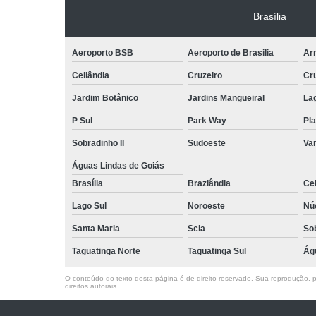
Brasília
Aeroporto BSB
Aeroporto de Brasilia
Arn
Ceilândia
Cruzeiro
Cr
Jardim Botânico
Jardins Mangueiral
La
P Sul
Park Way
Pla
Sobradinho II
Sudoeste
Var
Águas Lindas de Goiás
Brasília
Brazlândia
Cei
Lago Sul
Noroeste
Nú
Santa Maria
Scia
So
Taguatinga Norte
Taguatinga Sul
Ág
O conteúdo do texto desta página é de direito reservado. Sua reprodução, pa
direitos autorais
.