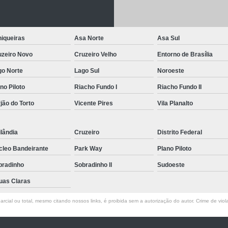
Letreiro de Acrílico com Led
Letreiro de 
Letreiro em Acrílico
Letreiro em Acr
iqueiras
Asa Norte
Asa Sul
Letreiro Luminoso Acrílico
Letreiro 
uzeiro Novo
Cruzeiro Velho
Entorno de Brasília
Letreiro de Led para Fachada
Let
go Norte
Lago Sul
Noroeste
Letreiro Iluminado Fachada
Letreiro 
no Piloto
Riacho Fundo I
Riacho Fundo II
Letreiro Luminoso para Fachada
jão do Torto
Vicente Pires
Vila Planalto
Letreiro para Fachada
lândia
Cruzeiro
Distrito Federal
cleo Bandeirante
Park Way
Plano Piloto
bradinho
Sobradinho ll
Sudoeste
uas Claras
rcial ou total, mesmo citando nossos links, é proibida sem a autorização do autor. Crime de viol