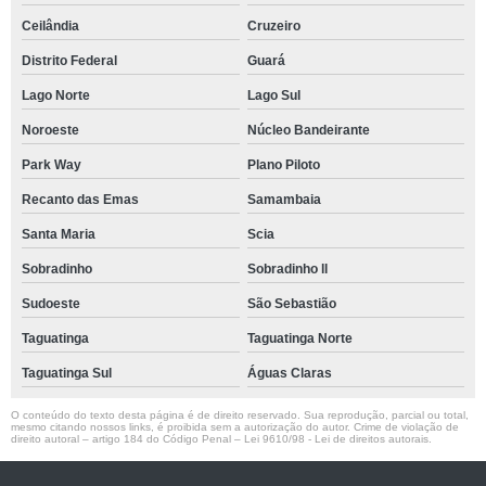
Ceilândia
Cruzeiro
Distrito Federal
Guará
Lago Norte
Lago Sul
Noroeste
Núcleo Bandeirante
Park Way
Plano Piloto
Recanto das Emas
Samambaia
Santa Maria
Scia
Sobradinho
Sobradinho ll
Sudoeste
São Sebastião
Taguatinga
Taguatinga Norte
Taguatinga Sul
Águas Claras
O conteúdo do texto desta página é de direito reservado. Sua reprodução, parcial ou total,
mesmo citando nossos links, é proibida sem a autorização do autor. Crime de violação de
direito autoral – artigo 184 do Código Penal –
Lei 9610/98 - Lei de direitos autorais
.