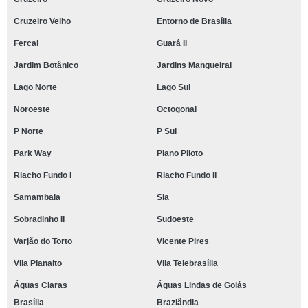
Cruzeiro Velho
Entorno de Brasília
Fercal
Guará II
Jardim Botânico
Jardins Mangueiral
Lago Norte
Lago Sul
Noroeste
Octogonal
P Norte
P Sul
Park Way
Plano Piloto
Riacho Fundo I
Riacho Fundo II
Samambaia
Sia
Sobradinho II
Sudoeste
Varjão do Torto
Vicente Pires
Vila Planalto
Vila Telebrasília
Águas Claras
Águas Lindas de Goiás
Brasília
Brazlândia