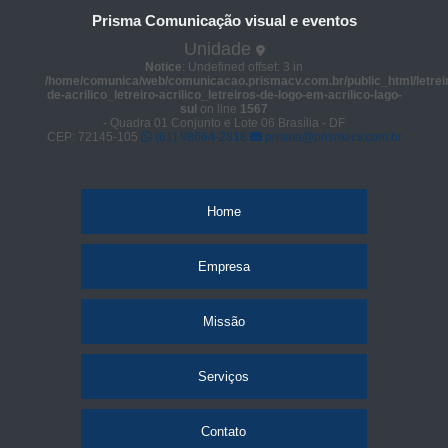
Prisma Comunicação visual e eventos
Unidade
Notice
: Undefined offset: 3 in
/home/comunica/web/comunicacao.prismacv.com.br/public_html/letrei
de-acrilico_letreiro-acrilico_letreiros-de-logo-em-acrilico-lago-
sul
on line
1567
- Quadra 01 Conjunto e Lote 06 Brasília - DF
CEP: 72145-105
(61) 98664-2818
prisma@prismacv.com.br
Home
Empresa
Missão
Serviços
Contato