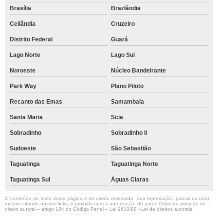
Brasília
Brazlândia
Ceilândia
Cruzeiro
Distrito Federal
Guará
Lago Norte
Lago Sul
Noroeste
Núcleo Bandeirante
Park Way
Plano Piloto
Recanto das Emas
Samambaia
Santa Maria
Scia
Sobradinho
Sobradinho ll
Sudoeste
São Sebastião
Taguatinga
Taguatinga Norte
Taguatinga Sul
Águas Claras
O conteúdo do texto desta página é de direito reservado. Sua reprodução, parcial ou total,
mesmo citando nossos links, é proibida sem a autorização do autor. Crime de violação de
direito autoral – artigo 184 do Código Penal –
Lei 9610/98 - Lei de direitos autorais
.