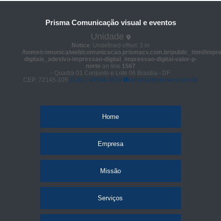
Prisma Comunicação visual e eventos
Unidade
Notice
: Undefined offset: 3 in
/home/comunica/web/comunicacao.prismacv.com.br/public_html/impr
digitais_adesivo-impressao-digital_impressao-digital-valor-p-
norte
on line
1567
- Quadra 01 Conjunto e Lote 06 Brasília - DF
CEP: 72145-105
(61) 98664-2818
prisma@prismacv.com.br
Home
Empresa
Missão
Serviços