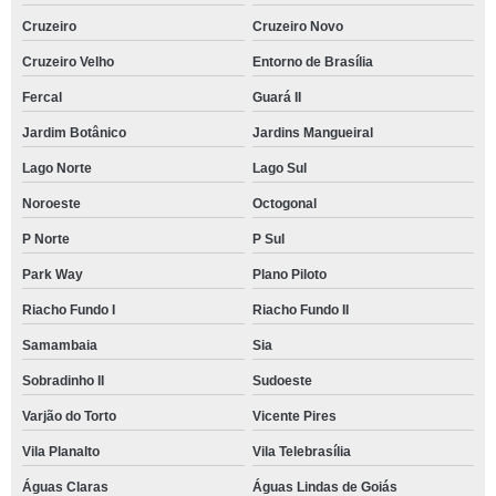
Cruzeiro
Cruzeiro Novo
Cruzeiro Velho
Entorno de Brasília
Fercal
Guará II
Jardim Botânico
Jardins Mangueiral
Lago Norte
Lago Sul
Noroeste
Octogonal
P Norte
P Sul
Park Way
Plano Piloto
Riacho Fundo I
Riacho Fundo II
Samambaia
Sia
Sobradinho II
Sudoeste
Varjão do Torto
Vicente Pires
Vila Planalto
Vila Telebrasília
Águas Claras
Águas Lindas de Goiás