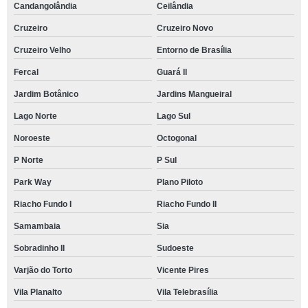
Candangolândia
Ceilândia
Cruzeiro
Cruzeiro Novo
Cruzeiro Velho
Entorno de Brasília
Fercal
Guará II
Jardim Botânico
Jardins Mangueiral
Lago Norte
Lago Sul
Noroeste
Octogonal
P Norte
P Sul
Park Way
Plano Piloto
Riacho Fundo I
Riacho Fundo II
Samambaia
Sia
Sobradinho II
Sudoeste
Varjão do Torto
Vicente Pires
Vila Planalto
Vila Telebrasília