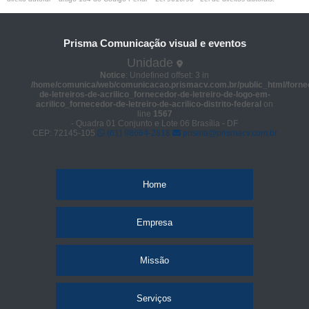
Prisma Comunicação visual e eventos
Unidade
Notice
: Undefined offset: 3 in
/home/comunica/web/comunicacao.prismacv.com.br/public_html/forne
de-letreiros-de-acrilico_fornecedor-de-letreiro-de-logo-em-
acrilico_fornecedor-de-letreiro-de-acrilico-distrito-federal
on
line
1567
- Quadra 01 Conjunto e Lote 06 Brasília - DF
CEP: 72145-105
(61) 98664-2818
prisma@prismacv.com.br
Home
Empresa
Missão
Serviços