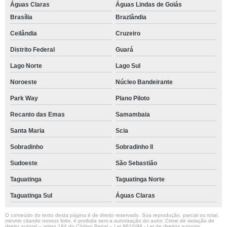
Águas Claras
Águas Lindas de Goiás
Brasília
Brazlândia
Ceilândia
Cruzeiro
Distrito Federal
Guará
Lago Norte
Lago Sul
Noroeste
Núcleo Bandeirante
Park Way
Plano Piloto
Recanto das Emas
Samambaia
Santa Maria
Scia
Sobradinho
Sobradinho ll
Sudoeste
São Sebastião
Taguatinga
Taguatinga Norte
Taguatinga Sul
Águas Claras
O conteúdo do texto desta página é de direito reservado. Sua reprodução, parcial ou total,
mesmo citando nossos links, é proibida sem a autorização do autor. Crime de violação de
direito autoral – artigo 184 do Código Penal –
Lei 9610/98 - Lei de direitos autorais
.