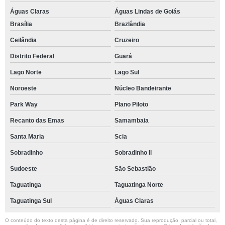
Águas Claras
Águas Lindas de Goiás
Brasília
Brazlândia
Ceilândia
Cruzeiro
Distrito Federal
Guará
Lago Norte
Lago Sul
Noroeste
Núcleo Bandeirante
Park Way
Plano Piloto
Recanto das Emas
Samambaia
Santa Maria
Scia
Sobradinho
Sobradinho ll
Sudoeste
São Sebastião
Taguatinga
Taguatinga Norte
Taguatinga Sul
Águas Claras
O conteúdo do texto desta página é de direito reservado. Sua reprodução, parcial ou total,