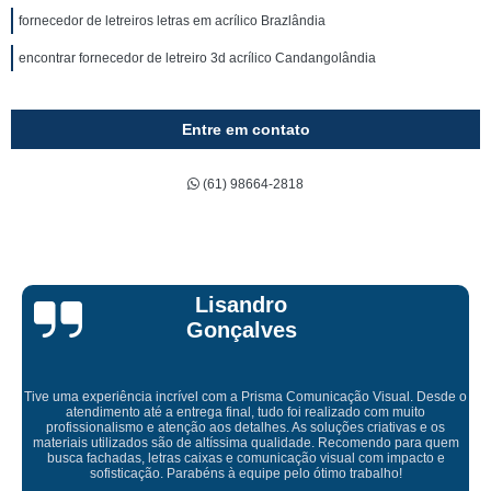
fornecedor de letreiros letras em acrílico Brazlândia
encontrar fornecedor de letreiro 3d acrílico Candangolândia
Entre em contato
(61) 98664-2818
Bruna Eduarda
ação Visual. Desde o
izado com muito
ões criativas e os
Empresa maravilhosa, entregue antes do prazo e 
Recomendo para quem
ficou perfeita, indico de olhos fe
ual com impacto e
 trabalho!