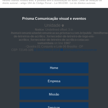
mesmo citando nossos links, é proibida sem a autorização do autor. Crime de violação de
direito autoral – artigo 184 do Código Penal –
Lei 9610/98 - Lei de direitos autorais
.
Prisma Comunicação visual e eventos
Unidade
Notice
: Undefined offset: 3 in
/home/comunica/web/comunicacao.prismacv.com.br/public_html/forne
de-letreiros-de-acrilico_fornecedor-de-letreiro-de-logo-em-
acrilico_fornecedor-de-letreiro-de-acrilico-cotacao-
samambaia
on line
1567
- Quadra 01 Conjunto e Lote 06 Brasília - DF
CEP: 72145-105
(61) 98664-2818
prisma@prismacv.com.br
Home
Empresa
Missão
Serviços