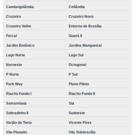
Candangolândia
Ceilândia
Cruzeiro
Cruzeiro Novo
Cruzeiro Velho
Entorno de Brasília
Fercal
Guará II
Jardim Botânico
Jardins Mangueiral
Lago Norte
Lago Sul
Noroeste
Octogonal
P Norte
P Sul
Park Way
Plano Piloto
Riacho Fundo I
Riacho Fundo II
Samambaia
Sia
Sobradinho II
Sudoeste
Varjão do Torto
Vicente Pires
Vila Planalto
Vila Telebrasília