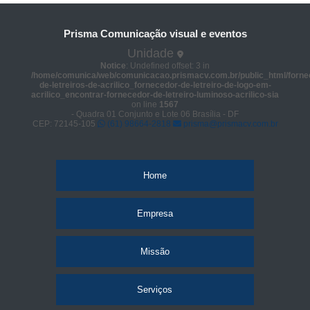
Prisma Comunicação visual e eventos
Unidade
Notice
: Undefined offset: 3 in
/home/comunica/web/comunicacao.prismacv.com.br/public_html/forne
de-letreiros-de-acrilico_fornecedor-de-letreiro-de-logo-em-
acrilico_encontrar-fornecedor-de-letreiro-luminoso-acrilico-sia
on line
1567
- Quadra 01 Conjunto e Lote 06 Brasília - DF
CEP: 72145-105
(61) 98664-2818
prisma@prismacv.com.br
Home
Empresa
Missão
Serviços