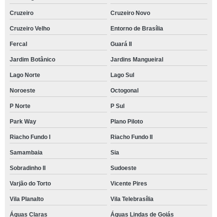
Cruzeiro
Cruzeiro Novo
Cruzeiro Velho
Entorno de Brasília
Fercal
Guará II
Jardim Botânico
Jardins Mangueiral
Lago Norte
Lago Sul
Noroeste
Octogonal
P Norte
P Sul
Park Way
Plano Piloto
Riacho Fundo I
Riacho Fundo II
Samambaia
Sia
Sobradinho II
Sudoeste
Varjão do Torto
Vicente Pires
Vila Planalto
Vila Telebrasília
Águas Claras
Águas Lindas de Goiás