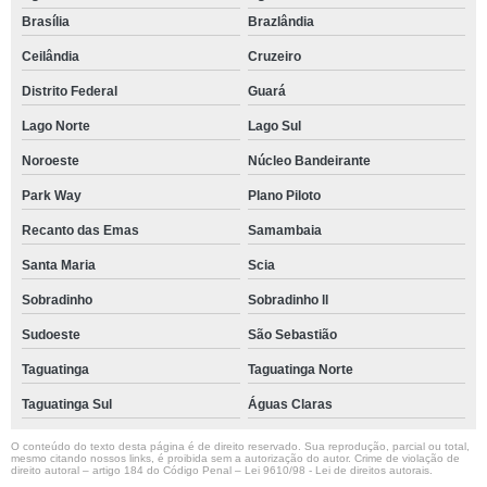
Brasília
Brazlândia
Ceilândia
Cruzeiro
Distrito Federal
Guará
Lago Norte
Lago Sul
Noroeste
Núcleo Bandeirante
Park Way
Plano Piloto
Recanto das Emas
Samambaia
Santa Maria
Scia
Sobradinho
Sobradinho ll
Sudoeste
São Sebastião
Taguatinga
Taguatinga Norte
Taguatinga Sul
Águas Claras
O conteúdo do texto desta página é de direito reservado. Sua reprodução, parcial ou total,
mesmo citando nossos links, é proibida sem a autorização do autor. Crime de violação de
direito autoral – artigo 184 do Código Penal –
Lei 9610/98 - Lei de direitos autorais
.