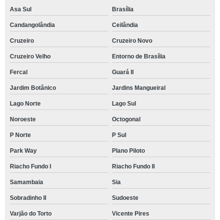
Asa Sul
Brasília
Candangolândia
Ceilândia
Cruzeiro
Cruzeiro Novo
Cruzeiro Velho
Entorno de Brasília
Fercal
Guará II
Jardim Botânico
Jardins Mangueiral
Lago Norte
Lago Sul
Noroeste
Octogonal
P Norte
P Sul
Park Way
Plano Piloto
Riacho Fundo I
Riacho Fundo II
Samambaia
Sia
Sobradinho II
Sudoeste
Varjão do Torto
Vicente Pires