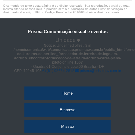
O conteúdo do texto desta página é de direito reservado. Sua reprodução, parcial ou total,
mesmo citando nossos links, é proibida sem a autorização do autor. Crime de violação de
direito autoral – artigo 184 do Código Penal –
Lei 9610/98 - Lei de direitos autorais
.
Prisma Comunicação visual e eventos
Unidade
Notice
: Undefined offset: 3 in
/home/comunica/web/comunicacao.prismacv.com.br/public_html/forne
de-letreiros-de-acrilico_fornecedor-de-letreiro-de-logo-em-
acrilico_encontrar-fornecedor-de-letreiro-acrilico-caixa-plano-
piloto
on line
1567
- Quadra 01 Conjunto e Lote 06 Brasília - DF
CEP: 72145-105
(61) 98664-2818
prisma@prismacv.com.br
Home
Empresa
Missão