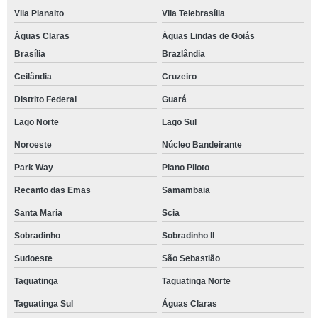
Vila Planalto
Vila Telebrasília
Águas Claras
Águas Lindas de Goiás
Brasília
Brazlândia
Ceilândia
Cruzeiro
Distrito Federal
Guará
Lago Norte
Lago Sul
Noroeste
Núcleo Bandeirante
Park Way
Plano Piloto
Recanto das Emas
Samambaia
Santa Maria
Scia
Sobradinho
Sobradinho ll
Sudoeste
São Sebastião
Taguatinga
Taguatinga Norte
Taguatinga Sul
Águas Claras