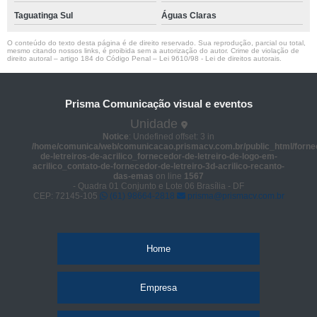
Taguatinga Sul
Águas Claras
O conteúdo do texto desta página é de direito reservado. Sua reprodução, parcial ou total,
mesmo citando nossos links, é proibida sem a autorização do autor. Crime de violação de
direito autoral – artigo 184 do Código Penal –
Lei 9610/98 - Lei de direitos autorais
.
Prisma Comunicação visual e eventos
Unidade
Notice
: Undefined offset: 3 in
/home/comunica/web/comunicacao.prismacv.com.br/public_html/forne
de-letreiros-de-acrilico_fornecedor-de-letreiro-de-logo-em-
acrilico_contato-de-fornecedor-de-letreiro-3d-acrilico-recanto-
das-emas
on line
1567
- Quadra 01 Conjunto e Lote 06 Brasília - DF
CEP: 72145-105
(61) 98664-2818
prisma@prismacv.com.br
Home
Empresa