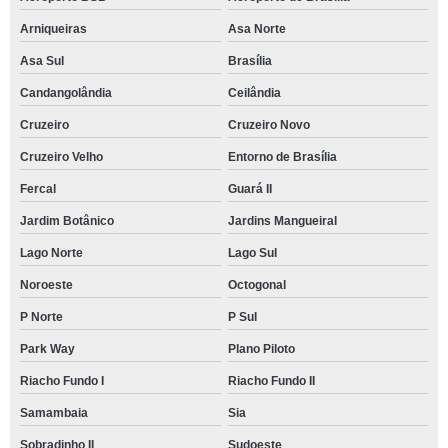
Arniqueiras
Asa Norte
Asa Sul
Brasília
Candangolândia
Ceilândia
Cruzeiro
Cruzeiro Novo
Cruzeiro Velho
Entorno de Brasília
Fercal
Guará II
Jardim Botânico
Jardins Mangueiral
Lago Norte
Lago Sul
Noroeste
Octogonal
P Norte
P Sul
Park Way
Plano Piloto
Riacho Fundo I
Riacho Fundo II
Samambaia
Sia
Sobradinho II
Sudoeste