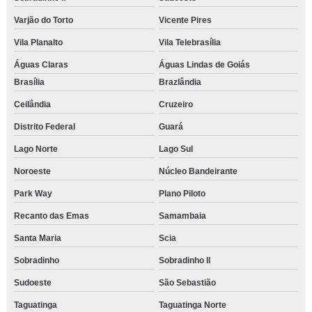
Varjão do Torto
Vicente Pires
Vila Planalto
Vila Telebrasília
Águas Claras
Águas Lindas de Goiás
Brasília
Brazlândia
Ceilândia
Cruzeiro
Distrito Federal
Guará
Lago Norte
Lago Sul
Noroeste
Núcleo Bandeirante
Park Way
Plano Piloto
Recanto das Emas
Samambaia
Santa Maria
Scia
Sobradinho
Sobradinho ll
Sudoeste
São Sebastião
Taguatinga
Taguatinga Norte