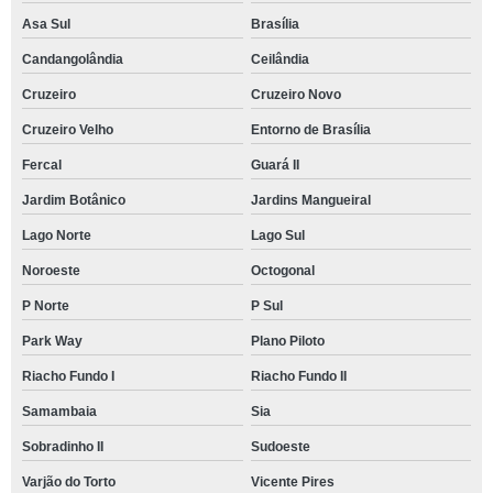
Asa Sul
Brasília
Candangolândia
Ceilândia
Cruzeiro
Cruzeiro Novo
Cruzeiro Velho
Entorno de Brasília
Fercal
Guará II
Jardim Botânico
Jardins Mangueiral
Lago Norte
Lago Sul
Noroeste
Octogonal
P Norte
P Sul
Park Way
Plano Piloto
Riacho Fundo I
Riacho Fundo II
Samambaia
Sia
Sobradinho II
Sudoeste
Varjão do Torto
Vicente Pires