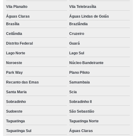
Vila Planalto
Vila Telebrasília
Águas Claras
Águas Lindas de Goiás
Brasília
Brazlândia
Ceilândia
Cruzeiro
Distrito Federal
Guará
Lago Norte
Lago Sul
Noroeste
Núcleo Bandeirante
Park Way
Plano Piloto
Recanto das Emas
Samambaia
Santa Maria
Scia
Sobradinho
Sobradinho ll
Sudoeste
São Sebastião
Taguatinga
Taguatinga Norte
Taguatinga Sul
Águas Claras