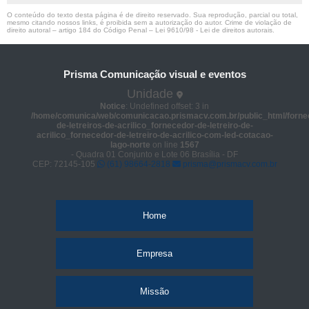
O conteúdo do texto desta página é de direito reservado. Sua reprodução, parcial ou total,
mesmo citando nossos links, é proibida sem a autorização do autor. Crime de violação de
direito autoral – artigo 184 do Código Penal –
Lei 9610/98 - Lei de direitos autorais
.
Prisma Comunicação visual e eventos
Unidade
Notice
: Undefined offset: 3 in
/home/comunica/web/comunicacao.prismacv.com.br/public_html/forne
de-letreiros-de-acrilico_fornecedor-de-letreiro-de-
acrilico_fornecedor-de-letreiro-de-acrilico-com-led-cotacao-
lago-norte
on line
1567
- Quadra 01 Conjunto e Lote 06 Brasília - DF
CEP: 72145-105
(61) 98664-2818
prisma@prismacv.com.br
Home
Empresa
Missão