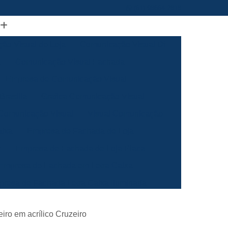
(61) 98664-2818
ão Visual de Loja
Comunicação Visual Df
a
Comunicação Visual Fachada
Empresa de Comunicação Visual
rasilia
Grafica Comunicação Visual
 Comunicação Visual
Visual Comunicação
aixa
Empresa de Fachada de Loja
m
Empresa de Fachada de Loja Placa
Empresa de Fachada em Letra Caixa
resa de Fachada Letra Caixa Iluminada
Empresa de Fachada Loja Acrílico
eiro em acrílico Cruzeiro
al
Empresa de Fachada para Loja