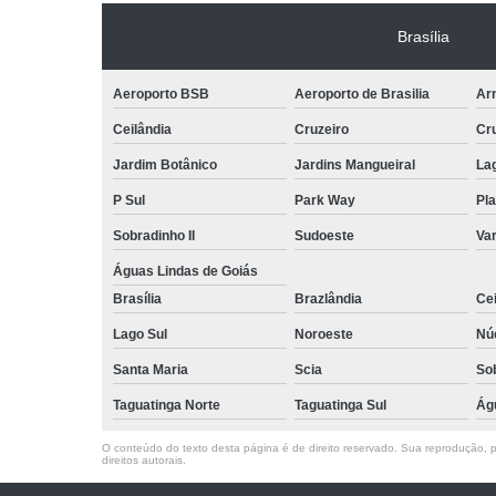
Brasília
Aeroporto BSB
Aeroporto de Brasilia
Arn
Ceilândia
Cruzeiro
Cr
Jardim Botânico
Jardins Mangueiral
La
P Sul
Park Way
Pla
Sobradinho II
Sudoeste
Var
Águas Lindas de Goiás
Brasília
Brazlândia
Cei
Lago Sul
Noroeste
Nú
Santa Maria
Scia
So
Taguatinga Norte
Taguatinga Sul
Ág
O conteúdo do texto desta página é de direito reservado. Sua reprodução, pa
direitos autorais
.