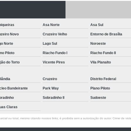
Letreiro de Acrílico com Led
Letreiro de 
Letreiro em Acrílico
Letreiro em Acr
iqueiras
Asa Norte
Asa Sul
Letreiro Luminoso Acrílico
Letreiro 
uzeiro Novo
Cruzeiro Velho
Entorno de Brasília
Letreiro de Led para Fachada
Let
go Norte
Lago Sul
Noroeste
Letreiro Iluminado Fachada
Letreiro 
no Piloto
Riacho Fundo I
Riacho Fundo II
Letreiro Luminoso para Fachada
jão do Torto
Vicente Pires
Vila Planalto
Letreiro para Fachada
lândia
Cruzeiro
Distrito Federal
cleo Bandeirante
Park Way
Plano Piloto
bradinho
Sobradinho ll
Sudoeste
uas Claras
rcial ou total, mesmo citando nossos links, é proibida sem a autorização do autor. Crime de viol