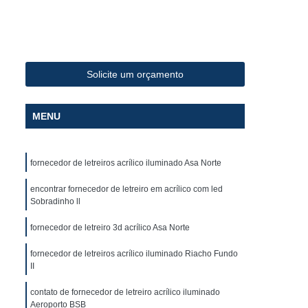
Fabricante de Letreiro de Led Fachada de Loja
iro de Led para Fachada
de Led para Fachada de Loja
Solicite um orçamento
a
Fabricante de Letreiro Led de Fachada
Fabricante de Letreiro Led para Fachada Loja
MENU
Fabricante de Letreiro Luminoso para Fachada
uminoso para Fachada de Loja
fornecedor de letreiros acrílico iluminado Asa Norte
alão de Beleza
Fachada com Letra Caixa
encontrar fornecedor de letreiro em acrílico com led
oja em Acm
Fachada de Loja Placa
Sobradinho ll
 Letra Caixa
Fachada em Lona
fornecedor de letreiro 3d acrílico Asa Norte
Fachada Loja
Fachada Loja Acrílico
fornecedor de letreiros acrílico iluminado Riacho Fundo
oja
Fornecedor de Fachada com Letra Caixa
II
ornecedor de Fachada de Loja em Acm
contato de fornecedor de letreiro acrílico iluminado
Aeroporto BSB