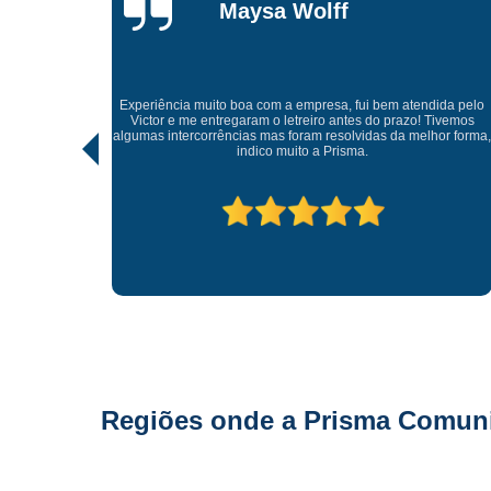
Gonçalves
Tive uma experiência incrível com a Prisma Comunicação
Visual. Desde o atendimento até a entrega final, tudo foi
ida pelo
realizado com muito profissionalismo e atenção aos detalhes.
Tivemos
As soluções criativas e os materiais utilizados são de altíssima
hor forma,
qualidade. Recomendo para quem busca fachadas, letras
caixas e comunicação visual com impacto e sofisticação.
Parabéns à equipe pelo ótimo trabalho!
Regiões onde a Prisma Comunic