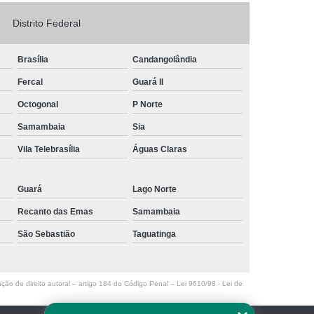
Logo em Acrílico
Letreiro de Loja em Acrílico
Distrito Federal
ílico com Led
Letreiro Letra em Acrílico
Brasília
Candangolândia
de Fachada
Letreiro de Fachada de Loja
Fercal
Guará II
reiro Fachada
Letreiro Fachada Loja
Octogonal
P Norte
Loja Fachada
Letreiro Luminoso Fachada
Samambaia
Sia
Letreiro Luminoso para Fachada de Loja
Vila Telebrasília
Águas Claras
Letreiro para Fachada de Loja
Guará
Lago Norte
Recanto das Emas
Samambaia
São Sebastião
Taguatinga
ação de direito autoral – artigo 184 do Código Penal –
Lei 9610/98 - Lei de