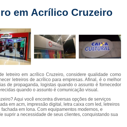
Fabricante de Letreiro de Led Fachada
r
ro em Acrílico Cruzeiro
Fabricante de Letre
Fabricante de Letreiro 
s
Fabricante de Letreiro Iluminado Fachad
Fabricante de Letreiro Led Loja Fachada
a
Fabricante de Letreiro Luminoso Fachada
e
Fabricante de Letreiro L
ra
Fabricante de Letreiro para Fachada de S
e letreiro em acrílico Cruzeiro, considere qualidade como
ecer letreiros de acrílico para empresas. Afinal, é o melhor
Fachada de Loja
Fachada de L
cias de propaganda, logistas quando o assunto é fornecedor
oferecidas quando o assunto é comunicação visual.
Fachada em Acm
Fachada em
ruzeiro? Aqui você encontra diversas opções de serviços
Fachada Letra Caixa Iluminada
da em acm, impressão digital, letra caixa com led, letreiros
ja e fachada em lona. Com equipamentos modernos, e
Fachada Loja Comercial
Fachada para L
e suprir a necessidade de seus clientes, conquistando sua
Fornecedor de Fachada de Loja
F