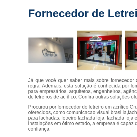
Fornecedo
Fornecedor de Letrei
de letreiros
para
fachadas
Impressõe
digitais
Letras caix
Letreiros d
acrílico
Letreiros pa
Já que você quer saber mais sobre fornecedor d
fachadas
regra. Ademais, esta solução é conhecida por forn
para empresários, arquitetos, engenheiros, agên
de letreiros de acrílico. Confira outras soluções 
Procurou por fornecedor de letreiro em acrílico C
oferecidos, como comunicacao visual brasilia,facha
para fachadas, letreiro fachada loja, fachada lo
instalações em ótimo estado, a empresa é capaz d
confiança.