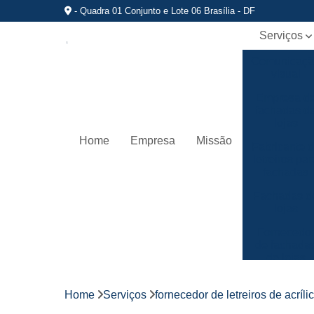
- Quadra 01 Conjunto e Lote 06 Brasília - DF
Serviços
Comunicaç
visual
Empresa d
fachadas d
lojas
Home
Empresa
Missão
Fabricante 
letreiros par
fachadas
Fachadas d
lojas
Fornecedo
de fachada
de lojas
Fornecedo
de letreiros
Home
Serviços
fornecedor de letreiros de acríli
de acrílico