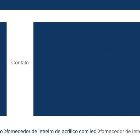
ão
Comunicação Visual Brasilia
Comunicaç
Comunicação Visual em Brasili
e
Empresa Comunicação Visual
e
Empresa de Comunicação Visual em B
Contato
de
Loja de Comunicação Visual
Placa de
a
Empresa de Fachada com Letra C
e
Empresa de Fachada de Loja em Ac
Empresa de Fachada em Acm
r
s
Empresa de Fachada em Lona
Emp
Empresa de Fachada Loja
r
co
fornecedor de letreiro de acrílico com led
fornecedor de letr
Empresa de Fachada Loja Comerci