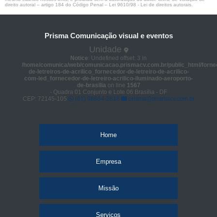
direito autoral – artigo 184 do Código Penal –
Lei 9610/98 - Lei de direitos autorais
.
Prisma Comunicação visual e eventos
Unidade
Notice
: Undefined offset: 3 in
/home/comunica/web/comunicacao.prismacv.com.br/public_html/forne
de-letreiros-de-acrilico_fornecedor-de-letreiro-de-acrilico-
com-led_fornecedor-de-letreiro-acrilico-iluminado-aeroporto-
de-brasilia
on line
1567
- Quadra 01 Conjunto e Lote 06 Brasília - DF
CEP: 72145-105
(61) 98664-2818
prisma@prismacv.com.br
Home
Empresa
Missão
Serviços