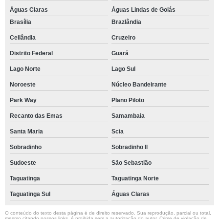
Águas Claras
Águas Lindas de Goiás
Brasília
Brazlândia
Ceilândia
Cruzeiro
Distrito Federal
Guará
Lago Norte
Lago Sul
Noroeste
Núcleo Bandeirante
Park Way
Plano Piloto
Recanto das Emas
Samambaia
Santa Maria
Scia
Sobradinho
Sobradinho ll
Sudoeste
São Sebastião
Taguatinga
Taguatinga Norte
Taguatinga Sul
Águas Claras
O conteúdo do texto desta página é de direito reservado. Sua reprodução, parcial ou total,
mesmo citando nossos links, é proibida sem a autorização do autor. Crime de violação de