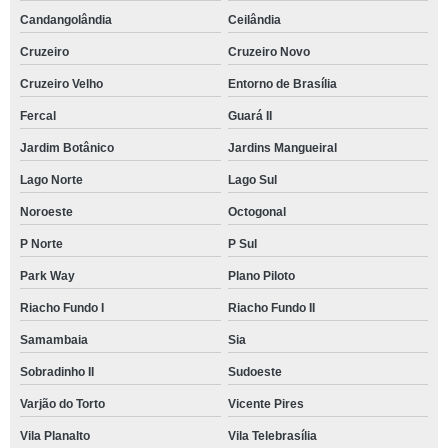
Candangolândia
Ceilândia
Cruzeiro
Cruzeiro Novo
Cruzeiro Velho
Entorno de Brasília
Fercal
Guará II
Jardim Botânico
Jardins Mangueiral
Lago Norte
Lago Sul
Noroeste
Octogonal
P Norte
P Sul
Park Way
Plano Piloto
Riacho Fundo I
Riacho Fundo II
Samambaia
Sia
Sobradinho II
Sudoeste
Varjão do Torto
Vicente Pires
Vila Planalto
Vila Telebrasília