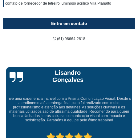
contato de fornecedor de letreiro luminoso acrílico Vila Planalto
Entre em contato
(61) 98664-2818
Bruna Eduarda
 Desde o
to
 e os
Empresa maravilhosa, entregue antes do prazo e a instalação
ra quem
ficou perfeita, indico de olhos fechados
cto e