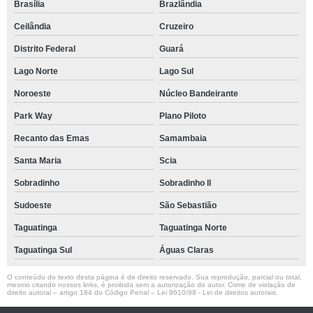
Brasília
Brazlândia
Ceilândia
Cruzeiro
Distrito Federal
Guará
Lago Norte
Lago Sul
Noroeste
Núcleo Bandeirante
Park Way
Plano Piloto
Recanto das Emas
Samambaia
Santa Maria
Scia
Sobradinho
Sobradinho ll
Sudoeste
São Sebastião
Taguatinga
Taguatinga Norte
Taguatinga Sul
Águas Claras
O conteúdo do texto desta página é de direito reservado. Sua reprodução, parcial ou total,
mesmo citando nossos links, é proibida sem a autorização do autor. Crime de violação de
direito autoral – artigo 184 do Código Penal –
Lei 9610/98 - Lei de direitos autorais
.