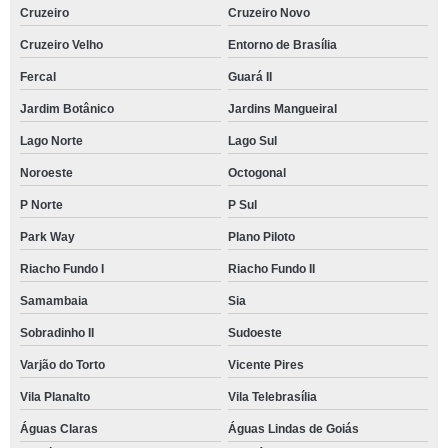
Cruzeiro
Cruzeiro Novo
Cruzeiro Velho
Entorno de Brasília
Fercal
Guará II
Jardim Botânico
Jardins Mangueiral
Lago Norte
Lago Sul
Noroeste
Octogonal
P Norte
P Sul
Park Way
Plano Piloto
Riacho Fundo I
Riacho Fundo II
Samambaia
Sia
Sobradinho II
Sudoeste
Varjão do Torto
Vicente Pires
Vila Planalto
Vila Telebrasília
Águas Claras
Águas Lindas de Goiás