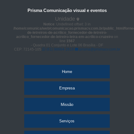
Prisma Comunicação visual e eventos
Unidade
Notice
: Undefined offset: 3 in
/home/comunica/web/comunicacao.prismacv.com.br/public_html/forne
de-letreiros-de-acrilico_fornecedor-de-letreiro-
acrilico_fornecedor-de-letreiro-letra-em-acrilico-cruzeiro
on
line
1567
- Quadra 01 Conjunto e Lote 06 Brasília - DF
CEP: 72145-105
(61) 98664-2818
prisma@prismacv.com.br
Home
Empresa
Missão
Serviços