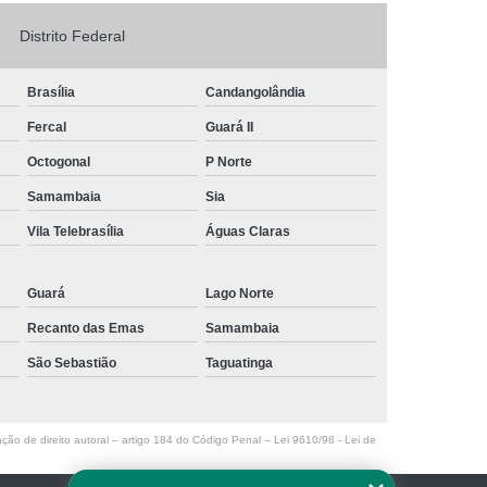
Logo em Acrílico
Letreiro de Loja em Acrílico
Distrito Federal
ílico com Led
Letreiro Letra em Acrílico
Brasília
Candangolândia
de Fachada
Letreiro de Fachada de Loja
Fercal
Guará II
reiro Fachada
Letreiro Fachada Loja
Octogonal
P Norte
Loja Fachada
Letreiro Luminoso Fachada
Samambaia
Sia
Letreiro Luminoso para Fachada de Loja
Vila Telebrasília
Águas Claras
Letreiro para Fachada de Loja
Guará
Lago Norte
Recanto das Emas
Samambaia
São Sebastião
Taguatinga
ação de direito autoral – artigo 184 do Código Penal –
Lei 9610/98 - Lei de