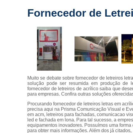
Fornecedo
Fornecedor de Letrei
de letreiros
para
fachadas
Impressõe
digitais
Letras caix
Letreiros d
acrílico
Letreiros pa
Muito se debate sobre fornecedor de letreiros letr
fachadas
solução pode ser resumida em produção de let
fornecedor de letreiros de acrílico saiba que dese
para empresas. Confira outras soluções oferecid
Procurando fornecedor de letreiros letras em acrí
precisa aqui na Prisma Comunicação Visual e Eve
em acm, letreiros para fachadas, comunicacao visua
led e fachada em lona. Para tal sucesso, a empre
equipamentos inovadores. Possuímos uma forma de
para obter mais informações. Além dos já citados,