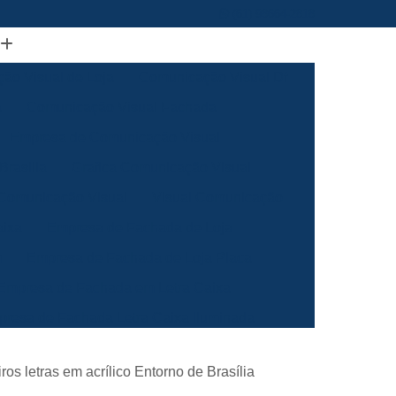
(61) 98664-2818
ão Visual de Loja
Comunicação Visual Df
a
Comunicação Visual Fachada
Empresa de Comunicação Visual
rasilia
Grafica Comunicação Visual
 Comunicação Visual
Visual Comunicação
aixa
Empresa de Fachada de Loja
m
Empresa de Fachada de Loja Placa
Empresa de Fachada em Letra Caixa
resa de Fachada Letra Caixa Iluminada
Empresa de Fachada Loja Acrílico
iros letras em acrílico Entorno de Brasília
al
Empresa de Fachada para Loja