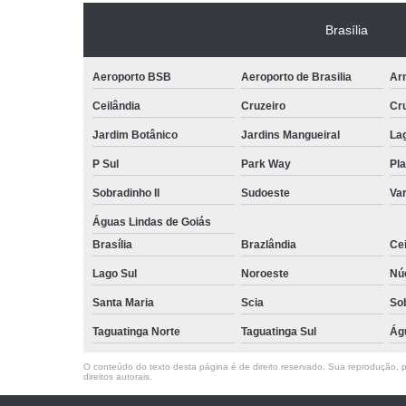
Brasília
Aeroporto BSB
Aeroporto de Brasilia
Arn
Ceilândia
Cruzeiro
Cr
Jardim Botânico
Jardins Mangueiral
La
P Sul
Park Way
Pla
Sobradinho II
Sudoeste
Var
Águas Lindas de Goiás
Brasília
Brazlândia
Cei
Lago Sul
Noroeste
Nú
Santa Maria
Scia
So
Taguatinga Norte
Taguatinga Sul
Ág
O conteúdo do texto desta página é de direito reservado. Sua reprodução, pa
direitos autorais
.