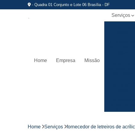
- Quadra 01 Conjunto e Lote 06 Brasília - DF
Serviços
Comunicaç
visual
Empresa d
fachadas d
lojas
Home
Empresa
Missão
Fabricante 
letreiros par
fachadas
Fachadas d
lojas
Fornecedo
de fachada
de lojas
Fornecedo
de letreiros
Home
Serviços
fornecedor de letreiros de acríli
de acrílico