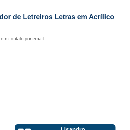
Fornecedor de Fachada de Loja Pla
Fornecedor de Fachada em Letra Ca
or de Letreiros Letras em Acrílico
Fornecedor de Fachada Letra Caixa I
Fornecedor de Fachada Loja Acrílico
 em contato por email.
Fornecedor de Fachada para Loja
Fornecedor de Letreiro Acrílico
Fornecedor de Letreiro Acrílico Ilumin
Fornecedor de Letreiro de Acrílico com Led
Fornecedor de Letreiro de Loja em Acrí
Fornecedor de Letreiro em Acrílico com Le
Fornecedor de Letreiro Luminoso Acríli
Fornecedor de Letreiro de Fachada de Loja
Fornecedor de Letreiro Fachada