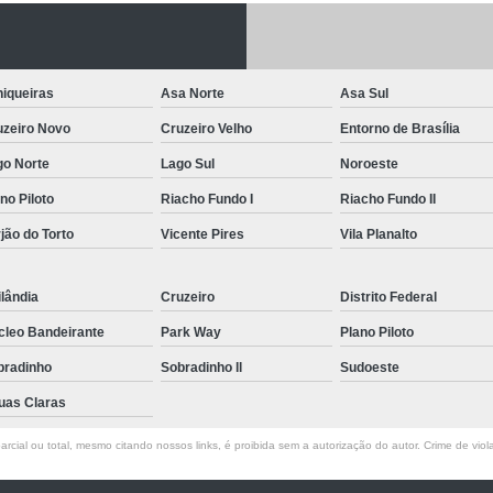
Letreiro de Acrílico com Led
Letreiro de 
Letreiro em Acrílico
Letreiro em Acr
iqueiras
Asa Norte
Asa Sul
Letreiro Luminoso Acrílico
Letreiro 
uzeiro Novo
Cruzeiro Velho
Entorno de Brasília
Letreiro de Led para Fachada
Let
go Norte
Lago Sul
Noroeste
Letreiro Iluminado Fachada
Letreiro 
no Piloto
Riacho Fundo I
Riacho Fundo II
Letreiro Luminoso para Fachada
jão do Torto
Vicente Pires
Vila Planalto
Letreiro para Fachada
lândia
Cruzeiro
Distrito Federal
cleo Bandeirante
Park Way
Plano Piloto
bradinho
Sobradinho ll
Sudoeste
uas Claras
rcial ou total, mesmo citando nossos links, é proibida sem a autorização do autor. Crime de viol