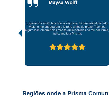
Gonçalves
Tive uma experiência incrível com a Prisma Comunicação
Visual. Desde o atendimento até a entrega final, tudo foi
ida pelo
realizado com muito profissionalismo e atenção aos detalhes.
Tivemos
As soluções criativas e os materiais utilizados são de altíssima
hor forma,
qualidade. Recomendo para quem busca fachadas, letras
caixas e comunicação visual com impacto e sofisticação.
Parabéns à equipe pelo ótimo trabalho!
Regiões onde a Prisma Comunic