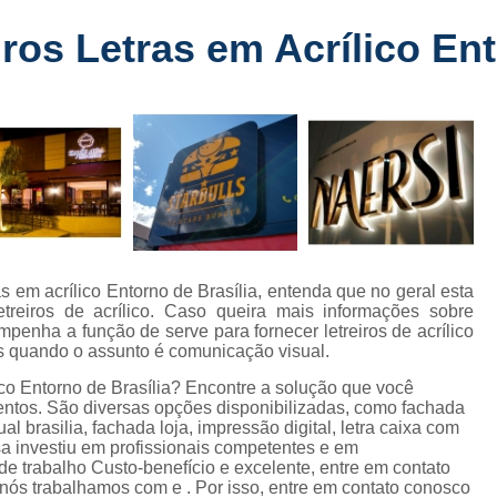
Fabricante de Letreiro de Led Fachada
r
ros Letras em Acrílico Ent
Fabricante de Letre
Fabricante de Letreiro 
s
Fabricante de Letreiro Iluminado Fachad
Fabricante de Letreiro Led Loja Fachada
a
Fabricante de Letreiro Luminoso Fachada
e
Fabricante de Letreiro L
ra
Fabricante de Letreiro para Fachada de S
as em acrílico Entorno de Brasília, entenda que no geral esta
reiros de acrílico. Caso queira mais informações sobre
Fachada de Loja
Fachada de L
mpenha a função de serve para fornecer letreiros de acrílico
as quando o assunto é comunicação visual.
Fachada em Acm
Fachada em
lico Entorno de Brasília? Encontre a solução que você
Fachada Letra Caixa Iluminada
ntos. São diversas opções disponibilizadas, como fachada
l brasilia, fachada loja, impressão digital, letra caixa com
Fachada Loja Comercial
Fachada para L
sa investiu em profissionais competentes e em
 trabalho Custo-benefício e excelente, entre em contato
Fornecedor de Fachada de Loja
F
 nós trabalhamos com e . Por isso, entre em contato conosco