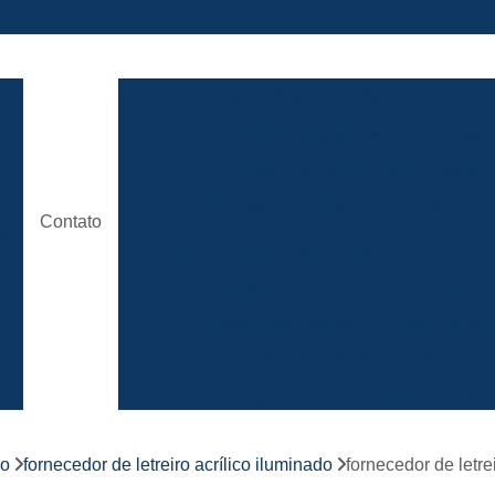
ão
Comunicação Visual Brasilia
Comunicaç
Comunicação Visual em Brasili
e
Empresa Comunicação Visual
e
Empresa de Comunicação Visual em B
Contato
de
Loja de Comunicação Visual
Placa de
a
Empresa de Fachada com Letra C
e
Empresa de Fachada de Loja em Ac
Empresa de Fachada em Acm
r
s
Empresa de Fachada em Lona
Emp
Empresa de Fachada Loja
r
co
fornecedor de letreiro acrílico iluminado
fornecedor de letre
Empresa de Fachada Loja Comerci