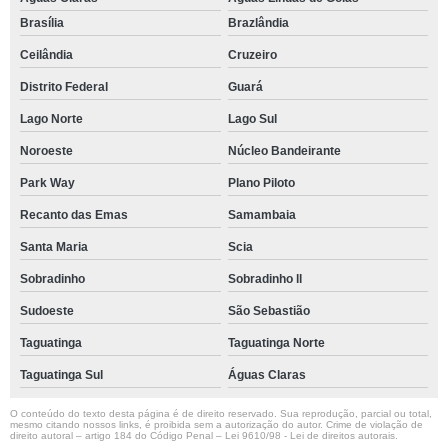
Brasília
Brazlândia
Ceilândia
Cruzeiro
Distrito Federal
Guará
Lago Norte
Lago Sul
Noroeste
Núcleo Bandeirante
Park Way
Plano Piloto
Recanto das Emas
Samambaia
Santa Maria
Scia
Sobradinho
Sobradinho ll
Sudoeste
São Sebastião
Taguatinga
Taguatinga Norte
Taguatinga Sul
Águas Claras
O conteúdo do texto desta página é de direito reservado. Sua reprodução, parcial ou total,
mesmo citando nossos links, é proibida sem a autorização do autor. Crime de violação de
direito autoral – artigo 184 do Código Penal –
Lei 9610/98 - Lei de direitos autorais
.