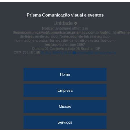
Prisma Comunicação visual e eventos
Unidade
Notice
: Undefined offset: 3 in
/home/comunica/web/comunicacao.prismacv.com.br/public_html/forne
de-letreiros-de-acrilico_fornecedor-de-letreiro-acrilico-
iluminado_encontrar-fornecedor-de-letreiro-em-acrilico-com-
led-lago-sul
on line
1567
- Quadra 01 Conjunto e Lote 06 Brasília - DF
CEP: 72145-105
(61) 98664-2818
prisma@prismacv.com.br
Home
Empresa
Missão
Serviços