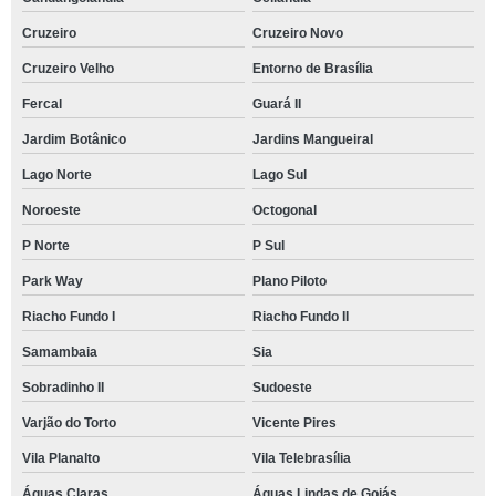
Cruzeiro
Cruzeiro Novo
Cruzeiro Velho
Entorno de Brasília
Fercal
Guará II
Jardim Botânico
Jardins Mangueiral
Lago Norte
Lago Sul
Noroeste
Octogonal
P Norte
P Sul
Park Way
Plano Piloto
Riacho Fundo I
Riacho Fundo II
Samambaia
Sia
Sobradinho II
Sudoeste
Varjão do Torto
Vicente Pires
Vila Planalto
Vila Telebrasília
Águas Claras
Águas Lindas de Goiás