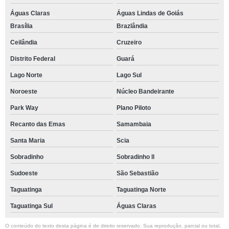
Águas Claras
Águas Lindas de Goiás
Brasília
Brazlândia
Ceilândia
Cruzeiro
Distrito Federal
Guará
Lago Norte
Lago Sul
Noroeste
Núcleo Bandeirante
Park Way
Plano Piloto
Recanto das Emas
Samambaia
Santa Maria
Scia
Sobradinho
Sobradinho ll
Sudoeste
São Sebastião
Taguatinga
Taguatinga Norte
Taguatinga Sul
Águas Claras
O conteúdo do texto desta página é de direito reservado. Sua reprodução, parcial ou total,