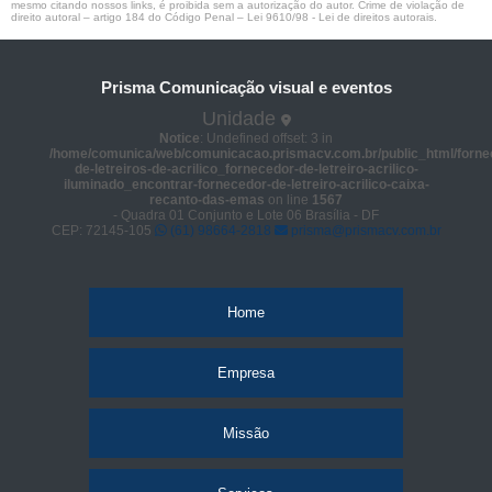
mesmo citando nossos links, é proibida sem a autorização do autor. Crime de violação de
direito autoral – artigo 184 do Código Penal –
Lei 9610/98 - Lei de direitos autorais
.
Prisma Comunicação visual e eventos
Unidade
Notice
: Undefined offset: 3 in
/home/comunica/web/comunicacao.prismacv.com.br/public_html/forne
de-letreiros-de-acrilico_fornecedor-de-letreiro-acrilico-
iluminado_encontrar-fornecedor-de-letreiro-acrilico-caixa-
recanto-das-emas
on line
1567
- Quadra 01 Conjunto e Lote 06 Brasília - DF
CEP: 72145-105
(61) 98664-2818
prisma@prismacv.com.br
Home
Empresa
Missão