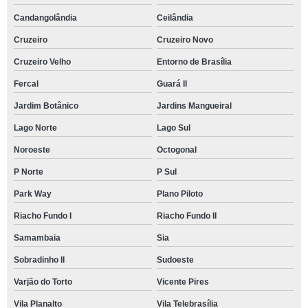
Candangolândia
Ceilândia
Cruzeiro
Cruzeiro Novo
Cruzeiro Velho
Entorno de Brasília
Fercal
Guará II
Jardim Botânico
Jardins Mangueiral
Lago Norte
Lago Sul
Noroeste
Octogonal
P Norte
P Sul
Park Way
Plano Piloto
Riacho Fundo I
Riacho Fundo II
Samambaia
Sia
Sobradinho II
Sudoeste
Varjão do Torto
Vicente Pires
Vila Planalto
Vila Telebrasília