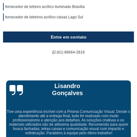
fornecedor de letreiro acrílico iluminado Brasília
fornecedor de letreiros acrílico caixas Lago Sul
Entre em contato
(61) 98664-2818
Bruna Eduarda
de o
s
Empresa maravilhosa, entregue antes do prazo e a instalação da 
uem
ficou perfeita, indico de olhos fechados
e