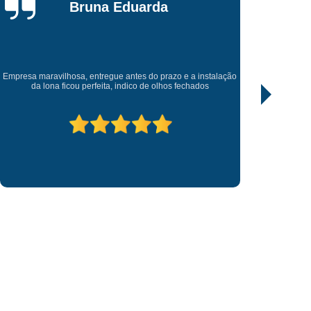
da
Fornecedor de Letreiro Loja Fachada
Rafael Araujo
Fornecedor de Letreiro Luminoso para Fachada
uminoso para Fachada de Loja
Fornecedor de Letreiro para Fachada de Loja
 a instalação
Excelente trabalho, todos empenhado. Recomendo , entr
chados
antes do prazo que foi pedido.
 Digital
Impressão Digital Adesivação
pressão Digital Adesivo de Parede
til
Impressão Digital Adesivo para Carro
Impressão Digital em Lona
Impressão Digital Placa de Sinalização
etra Caixa Aço Escovado
Letra Caixa Acrílico
etra Caixa com Led
Letra Caixa em Aço
Letra Caixa Fachada
Letra Caixa Iluminada
Letreiro 3d Acrílico
Letreiro Acrílico
crílico Iluminado
Letreiro de Acrílico