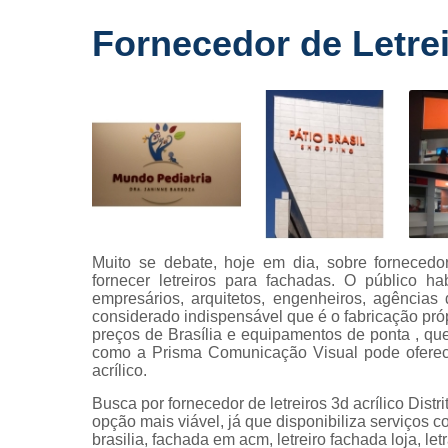
Fornecedo
Fornecedor de Letreir
de letreiros
para
fachadas
Impressõe
digitais
Letras caix
Letreiros d
acrílico
Letreiros pa
Muito se debate, hoje em dia, sobre fornecedor 
fachadas
fornecer letreiros para fachadas. O público h
empresários, arquitetos, engenheiros, agência
considerado indispensável que é o fabricação próp
preços de Brasília e equipamentos de ponta , q
como a Prisma Comunicação Visual pode oferecer
acrílico.
Busca por fornecedor de letreiros 3d acrílico Dis
opção mais viável, já que disponibiliza serviços 
brasilia, fachada em acm, letreiro fachada loja, let