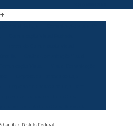
(61) 98664-2818
ão Visual de Loja
Comunicação Visual Df
a
Comunicação Visual Fachada
Empresa de Comunicação Visual
rasilia
Grafica Comunicação Visual
 Comunicação Visual
Visual Comunicação
aixa
Empresa de Fachada de Loja
m
Empresa de Fachada de Loja Placa
Empresa de Fachada em Letra Caixa
resa de Fachada Letra Caixa Iluminada
Empresa de Fachada Loja Acrílico
3d acrílico Distrito Federal
al
Empresa de Fachada para Loja