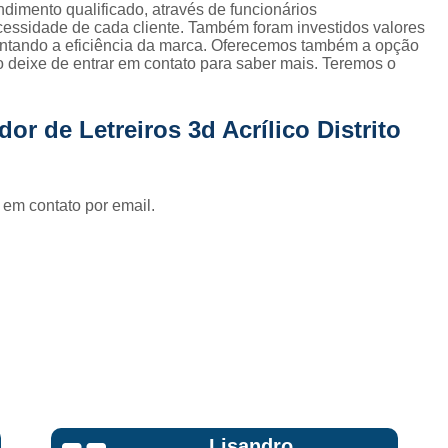
Fornecedor de Fachada de Loja Pla
imento qualificado, através de funcionários
essidade de cada cliente. Também foram investidos valores
Fornecedor de Fachada em Letra Ca
entando a eficiência da marca. Oferecemos também a opção
ão deixe de entrar em contato para saber mais. Teremos o
Fornecedor de Fachada Letra Caixa I
Fornecedor de Fachada Loja Acrílico
r de Letreiros 3d Acrílico Distrito
Fornecedor de Fachada para Loja
Fornecedor de Letreiro Acrílico
 em contato por email.
Fornecedor de Letreiro Acrílico Ilumin
Fornecedor de Letreiro de Acrílico com Led
Fornecedor de Letreiro de Loja em Acrí
Fornecedor de Letreiro em Acrílico com Le
Fornecedor de Letreiro Luminoso Acríli
Fornecedor de Letreiro de Fachada de Loja
Fornecedor de Letreiro Fachada
dro