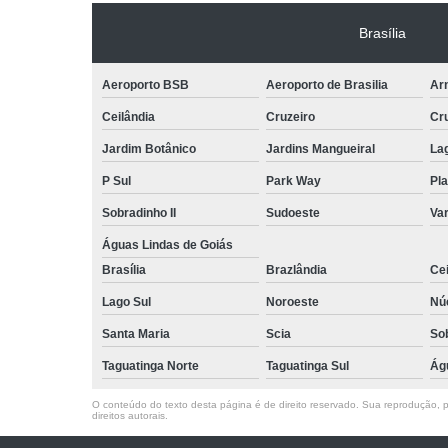
Brasília
Aeroporto BSB
Aeroporto de Brasilia
Arn
Ceilândia
Cruzeiro
Cr
Jardim Botânico
Jardins Mangueiral
La
P Sul
Park Way
Pla
Sobradinho II
Sudoeste
Var
Águas Lindas de Goiás
Brasília
Brazlândia
Cei
Lago Sul
Noroeste
Nú
Santa Maria
Scia
So
Taguatinga Norte
Taguatinga Sul
Ág
O conteúdo do texto desta página é de direito reservado. Sua reprodução, pa
direitos autorais
.