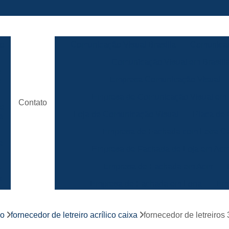
ão
Comunicação Visual Brasilia
Comunicaç
Comunicação Visual em Brasili
e
Empresa Comunicação Visual
e
Empresa de Comunicação Visual em B
Contato
de
Loja de Comunicação Visual
Placa de
a
Empresa de Fachada com Letra C
e
Empresa de Fachada de Loja em Ac
Empresa de Fachada em Acm
r
s
Empresa de Fachada em Lona
Emp
Empresa de Fachada Loja
r
co
fornecedor de letreiro acrílico caixa
fornecedor de letreiros 
Empresa de Fachada Loja Comerci