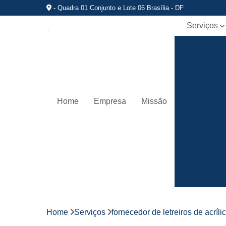
- Quadra 01 Conjunto e Lote 06 Brasília - DF
Serviços
Comunicaç
visual
Empresa d
fachadas d
lojas
Home
Empresa
Missão
Fabricante 
letreiros par
fachadas
Fachadas d
lojas
Fornecedo
de fachada
de lojas
Fornecedo
de letreiros
Home
Serviços
fornecedor de letreiros de acríli
de acrílico