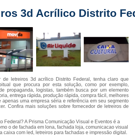
Fabricante de Letreiro de Led Fachada
r
os 3d Acrílico Distrito Fe
Fabricante de Letre
Fabricante de Letreiro 
s
Fabricante de Letreiro Iluminado Fachad
Fabricante de Letreiro Led Loja Fachada
a
Fabricante de Letreiro Luminoso Fachada
e
Fabricante de Letreiro L
ra
Fabricante de Letreiro para Fachada de S
de letreiros 3d acrílico Distrito Federal, tenha claro que
abitual que procura por esta solução, como por exemplo,
Fachada de Loja
Fachada de L
s de propaganda, logistas, também busca por um elemento
ria, entrega rápida, produção rápida, compra fácil, melhores
Fachada em Acm
Fachada em
ue apenas uma empresa séria e referência em seu segmento
. Confira mais soluções sobre fornecedor de letreiros de
Fachada Letra Caixa Iluminada
Fachada Loja Comercial
Fachada para L
trito Federal? A Prisma Comunicação Visual e Eventos é a
como o de fachada em lona, fachada loja, comunicacao visual
Fornecedor de Fachada de Loja
F
ra caixa com led, letreiros para fachadas e impressão digital.