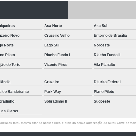
Letreiro de Acrílico com Led
Letreiro de 
Letreiro em Acrílico
Letreiro em Acr
iqueiras
Asa Norte
Asa Sul
Letreiro Luminoso Acrílico
Letreiro 
uzeiro Novo
Cruzeiro Velho
Entorno de Brasília
Letreiro de Led para Fachada
Let
go Norte
Lago Sul
Noroeste
Letreiro Iluminado Fachada
Letreiro 
no Piloto
Riacho Fundo I
Riacho Fundo II
Letreiro Luminoso para Fachada
jão do Torto
Vicente Pires
Vila Planalto
Letreiro para Fachada
lândia
Cruzeiro
Distrito Federal
cleo Bandeirante
Park Way
Plano Piloto
bradinho
Sobradinho ll
Sudoeste
uas Claras
rcial ou total, mesmo citando nossos links, é proibida sem a autorização do autor. Crime de viol