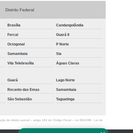
Logo em Acrílico
Letreiro de Loja em Acrílico
Distrito Federal
ílico com Led
Letreiro Letra em Acrílico
Brasília
Candangolândia
de Fachada
Letreiro de Fachada de Loja
Fercal
Guará II
reiro Fachada
Letreiro Fachada Loja
Octogonal
P Norte
Loja Fachada
Letreiro Luminoso Fachada
Samambaia
Sia
Letreiro Luminoso para Fachada de Loja
Vila Telebrasília
Águas Claras
Letreiro para Fachada de Loja
Guará
Lago Norte
Recanto das Emas
Samambaia
São Sebastião
Taguatinga
ação de direito autoral – artigo 184 do Código Penal –
Lei 9610/98 - Lei de