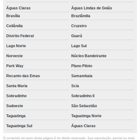
Águas Claras
Águas Lindas de Goiás
Brasília
Brazlândia
Ceilândia
Cruzeiro
Distrito Federal
Guará
Lago Norte
Lago Sul
Noroeste
Núcleo Bandeirante
Park Way
Plano Piloto
Recanto das Emas
Samambaia
Santa Maria
Scia
Sobradinho
Sobradinho ll
Sudoeste
São Sebastião
Taguatinga
Taguatinga Norte
Taguatinga Sul
Águas Claras
O conteúdo do texto desta página é de direito reservado. Sua reprodução, parcial ou total,