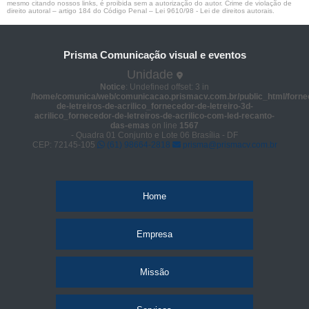
mesmo citando nossos links, é proibida sem a autorização do autor. Crime de violação de
direito autoral – artigo 184 do Código Penal –
Lei 9610/98 - Lei de direitos autorais
.
Prisma Comunicação visual e eventos
Unidade
Notice
: Undefined offset: 3 in
/home/comunica/web/comunicacao.prismacv.com.br/public_html/forne
de-letreiros-de-acrilico_fornecedor-de-letreiro-3d-
acrilico_fornecedor-de-letreiros-de-acrilico-com-led-recanto-
das-emas
on line
1567
- Quadra 01 Conjunto e Lote 06 Brasília - DF
CEP: 72145-105
(61) 98664-2818
prisma@prismacv.com.br
Home
Empresa
Missão