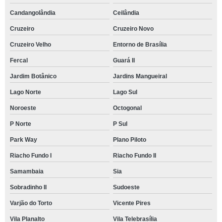
Candangolândia
Ceilândia
Cruzeiro
Cruzeiro Novo
Cruzeiro Velho
Entorno de Brasília
Fercal
Guará II
Jardim Botânico
Jardins Mangueiral
Lago Norte
Lago Sul
Noroeste
Octogonal
P Norte
P Sul
Park Way
Plano Piloto
Riacho Fundo I
Riacho Fundo II
Samambaia
Sia
Sobradinho II
Sudoeste
Varjão do Torto
Vicente Pires
Vila Planalto
Vila Telebrasília