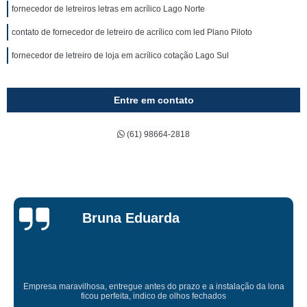
fornecedor de letreiros letras em acrílico Lago Norte
contato de fornecedor de letreiro de acrílico com led Plano Piloto
fornecedor de letreiro de loja em acrílico cotação Lago Sul
Entre em contato
(61) 98664-2818
Bruna Eduarda
Empresa maravilhosa, entregue antes do prazo e a instalação da lona
ficou perfeita, indico de olhos fechados