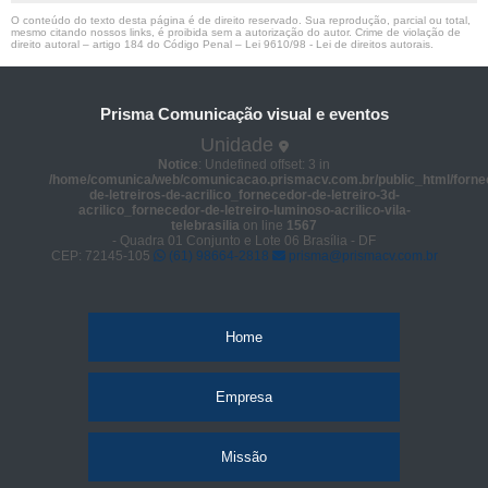
O conteúdo do texto desta página é de direito reservado. Sua reprodução, parcial ou total,
mesmo citando nossos links, é proibida sem a autorização do autor. Crime de violação de
direito autoral – artigo 184 do Código Penal –
Lei 9610/98 - Lei de direitos autorais
.
Prisma Comunicação visual e eventos
Unidade
Notice
: Undefined offset: 3 in
/home/comunica/web/comunicacao.prismacv.com.br/public_html/forne
de-letreiros-de-acrilico_fornecedor-de-letreiro-3d-
acrilico_fornecedor-de-letreiro-luminoso-acrilico-vila-
telebrasilia
on line
1567
- Quadra 01 Conjunto e Lote 06 Brasília - DF
CEP: 72145-105
(61) 98664-2818
prisma@prismacv.com.br
Home
Empresa
Missão