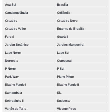
Asa Sul
Brasília
Candangolândia
Ceilândia
Cruzeiro
Cruzeiro Novo
Cruzeiro Velho
Entorno de Brasília
Fercal
Guará II
Jardim Botânico
Jardins Mangueiral
Lago Norte
Lago Sul
Noroeste
Octogonal
P Norte
P Sul
Park Way
Plano Piloto
Riacho Fundo I
Riacho Fundo II
Samambaia
Sia
Sobradinho II
Sudoeste
Varjão do Torto
Vicente Pires