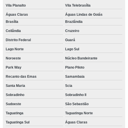
Vila Planalto
Vila Telebrasília
Águas Claras
Águas Lindas de Goiás
Brasília
Brazlândia
Ceilândia
Cruzeiro
Distrito Federal
Guará
Lago Norte
Lago Sul
Noroeste
Núcleo Bandeirante
Park Way
Plano Piloto
Recanto das Emas
Samambaia
Santa Maria
Scia
Sobradinho
Sobradinho ll
Sudoeste
São Sebastião
Taguatinga
Taguatinga Norte
Taguatinga Sul
Águas Claras